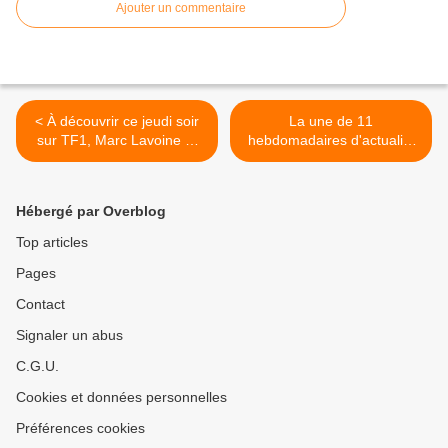
Ajouter un commentaire
< À découvrir ce jeudi soir
La une de 11
sur TF1, Marc Lavoine et
hebdomadaires d'actualité
Barbara Schulz dans la
parus ce jeudi 20 octobre. >
série I3P.
Hébergé par Overblog
Top articles
Pages
Contact
Signaler un abus
C.G.U.
Cookies et données personnelles
Préférences cookies