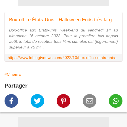
Box-office États-Unis : Halloween Ends très largement en tête ce week-end. - LeBlogTVNews
Box-office aux États-unis, week-end du vendredi 14 au
dimanche 16 octobre 2022. Pour la première fois depuis
août, le total de recettes tous films cumulés est (légèrement)
supérieur à 75 mi...
https://www.leblogtvnews.com/2022/10/box-office-etats-unis-halloween-ends-tres-largement-en-tete-ce-week-end.html
#Cinéma
Partager