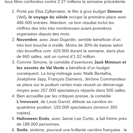
tous films confondus contre 2.27 millions la semaine précédente.
Porté par Elsa Zylberstein, le film à gros budget
Simone
(Veil)
, le voyage du siècle
occupe la première place avec
486.000 entrées. Attention, ce bon résultat inclut les
chiffres des très très nombreuses avant-premières
organisées depuis des mois.
Novembre
, avec Jean Dujardin, semble bénéficier d’un
très bon bouche à oreille. Moins de 30% de baisse selon
cbo-boxoffice.com. 429.000 durant la semaine, dans plus
de 660 salles, soit un cumul d’1.02 million.
Comme Simone, la comédie d’aventures
Jack Mimoun et
les secrets de Val Verde
a bénéficié d’un budget
conséquent. Le long-métrage avec Malik Bentalha,
Joséphine Japy, François Damiens, Jérôme Commandeur
se place sur le podium certes mais réussit un démarrage
moyen avec 257.000 spectateurs répartis dans 500 salles.
Bien accueillie par les critiques presse, la comédie
L'innocent
, de Louis Garrel, débute sa carrière en
quatrième position. 193.000 spectateurs (environ 350
copies).
Halloween Ends
, avec Jamie Lee Curtis, a fait frémir près
de 188.000 personnes.
Smile
, sixième, poursuit une brillante carrière française : le