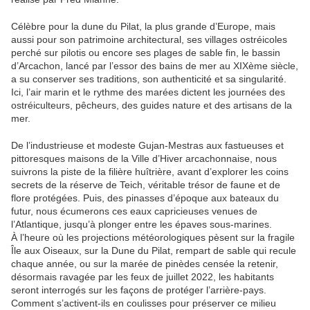
Célèbre pour la dune du Pilat, la plus grande d’Europe, mais
aussi pour son patrimoine architectural, ses villages ostréicoles
perché sur pilotis ou encore ses plages de sable fin, le bassin
d’Arcachon, lancé par l’essor des bains de mer au XIXème siècle,
a su conserver ses traditions, son authenticité et sa singularité.
Ici, l’air marin et le rythme des marées dictent les journées des
ostréiculteurs, pêcheurs, des guides nature et des artisans de la
mer.
De l’industrieuse et modeste Gujan-Mestras aux fastueuses et
pittoresques maisons de la Ville d’Hiver arcachonnaise, nous
suivrons la piste de la filière huîtrière, avant d’explorer les coins
secrets de la réserve de Teich, véritable trésor de faune et de
flore protégées. Puis, des pinasses d’époque aux bateaux du
futur, nous écumerons ces eaux capricieuses venues de
l’Atlantique, jusqu’à plonger entre les épaves sous-marines.
À l’heure où les projections météorologiques pèsent sur la fragile
Île aux Oiseaux, sur la Dune du Pilat, rempart de sable qui recule
chaque année, ou sur la marée de pinèdes censée la retenir,
désormais ravagée par les feux de juillet 2022, les habitants
seront interrogés sur les façons de protéger l’arrière-pays.
Comment s’activent-ils en coulisses pour préserver ce milieu