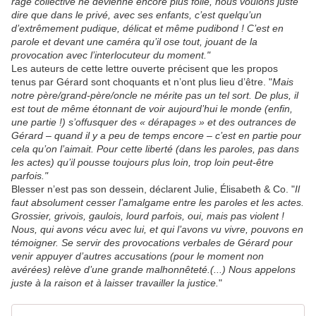
rage collective ne devienne encore plus folle, nous voulons juste
dire que dans le privé, avec ses enfants, c’est quelqu’un
d’extrêmement pudique, délicat et même pudibond ! C’est en
parole et devant une caméra qu’il ose tout, jouant de la
provocation avec l’interlocuteur du moment."
Les auteurs de cette lettre ouverte précisent que les propos
tenus par Gérard sont choquants et n’ont plus lieu d’être. "
Mais
notre père/grand-père/oncle ne mérite pas un tel sort. De plus, il
est tout de même étonnant de voir aujourd’hui le monde (enfin,
une partie !) s’offusquer des « dérapages » et des outrances de
Gérard – quand il y a peu de temps encore – c’est en partie pour
cela qu’on l’aimait. Pour cette liberté (dans les paroles, pas dans
les actes) qu’il pousse toujours plus loin, trop loin peut-être
parfois."
Blesser n’est pas son dessein, déclarent Julie, Élisabeth & Co. "
Il
faut absolument cesser l’amalgame entre les paroles et les actes.
Grossier, grivois, gaulois, lourd parfois, oui, mais pas violent !
Nous, qui avons vécu avec lui, et qui l’avons vu vivre, pouvons en
témoigner. Se servir des provocations verbales de Gérard pour
venir appuyer d’autres accusations (pour le moment non
avérées) relève d’une grande malhonnêteté.(...) Nous appelons
juste à la raison et à laisser travailler la justice.
"