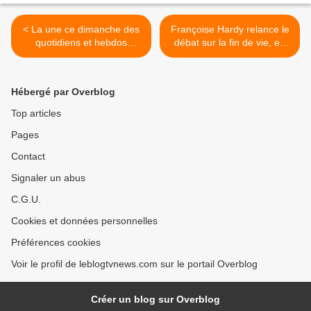
< La une ce dimanche des
Françoise Hardy relance le
quotidiens et hebdos
débat sur la fin de vie, en
d'actualité.
interpellant le Chef de l’État
via une lettre rendue
publique par La Tribune
Hébergé par Overblog
Dimanche. >
Top articles
Pages
Contact
Signaler un abus
C.G.U.
Cookies et données personnelles
Préférences cookies
Voir le profil de leblogtvnews.com sur le portail Overblog
Créer un blog sur Overblog