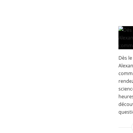
Dès le
Alexan
comma
rendez
scienc
heures
découv
questi