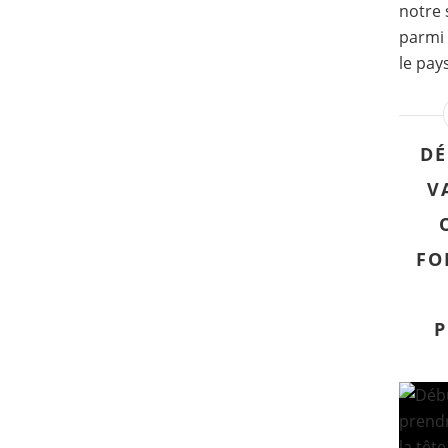
notre 
parmi 
le pay
DÉ
V
FO
P