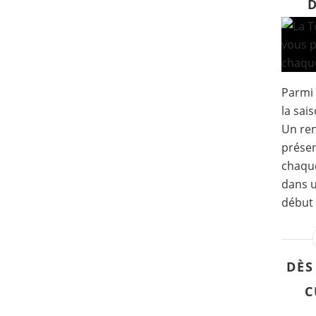
Parmi 
la sai
Un re
présen
chaque
dans u
début 
DÈS
C