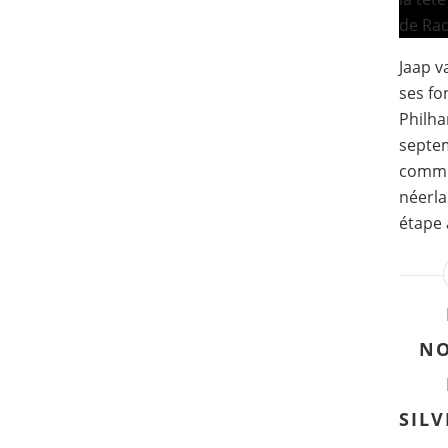
Jaap v
ses fo
Philha
septem
commu
néerla
étape 
NO
SILV