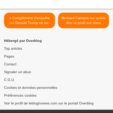
< Complément d'enquête
Bernard Campan sur scène
sur Donald Trump ce soir
dès ce jeudi soir dans
sur France 2 : la stratégie
Check Up. >
du chaos.
Hébergé par Overblog
Top articles
Pages
Contact
Signaler un abus
C.G.U.
Cookies et données personnelles
Préférences cookies
Voir le profil de leblogtvnews.com sur le portail Overblog