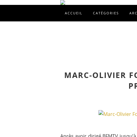
ACCUEIL
CATÉGORIES
AR
MARC-OLIVIER F
P
Après avoir dirigé BFMTV jusqu’à 