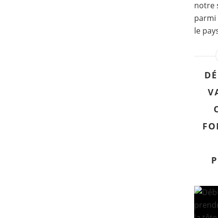
notre 
parmi 
le pay
DÉ
V
FO
P