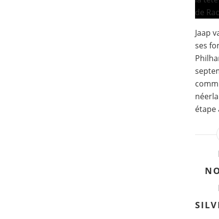
Jaap v
ses fo
Philha
septem
commu
néerla
étape 
NO
SILV