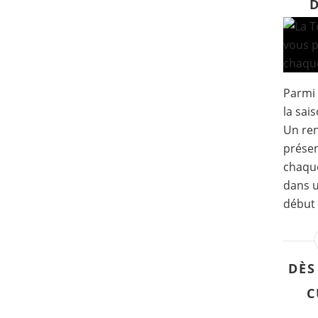
Parmi 
la sai
Un re
présen
chaque
dans u
début 
DÈS
C