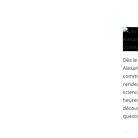
Dès le
Alexan
comma
rendez
scienc
heures
découv
questi