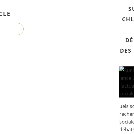
S
CLE
CHL
DÉ
DES
uels s
recher
sociale
débats