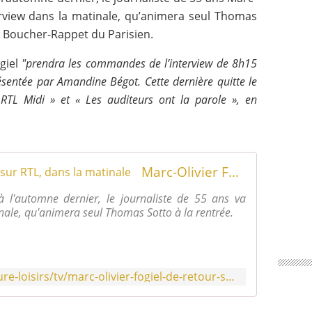
terview dans la matinale, qu’animera seul Thomas
n Boucher-Rappet du Parisien.
ogiel
"prendra les commandes de l’interview de 8h15
résentée par Amandine Bégot. Cette dernière quitte le
 RTL Midi » et « Les auditeurs ont la parole », en
Marc-Olivier Fogiel de retour sur RTL, dans la matinale
à l'automne dernier, le journaliste de 55 ans va
inale, qu'animera seul Thomas Sotto à la rentrée.
https://www.leparisien.fr/culture-loisirs/tv/marc-olivier-fogiel-de-retour-sur-rtl-dans-la-matinale-19-05-2025-EP2V36KENFGFXM6CQ2O5O5PHDU.php