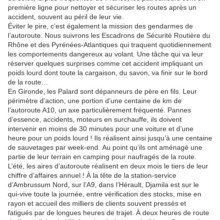
première ligne pour nettoyer et sécuriser les routes après un
accident, souvent au péril de leur vie.
Éviter le pire, c’est également la mission des gendarmes de
l’autoroute. Nous suivrons les Escadrons de Sécurité Routière du
Rhône et des Pyrénées-Atlantiques qui traquent quotidiennement
les comportements dangereux au volant. Une tâche qui va leur
réserver quelques surprises comme cet accident impliquant un
poids lourd dont toute la cargaison, du savon, va finir sur le bord
de la route…
En Gironde, les Palard sont dépanneurs de père en fils. Leur
périmètre d’action, une portion d’une centaine de km de
l’autoroute A10, un axe particulièrement fréquenté. Pannes
d’essence, accidents, moteurs en surchauffe, ils doivent
intervenir en moins de 30 minutes pour une voiture et d’une
heure pour un poids lourd ! Ils réalisent ainsi jusqu’à une centaine
de sauvetages par week-end. Au point qu’ils ont aménagé une
partie de leur terrain en camping pour naufragés de la route.
L’été, les aires d’autoroute réalisent en deux mois le tiers de leur
chiffre d’affaires annuel ! À la tête de la station-service
d’Ambrussum Nord, sur l’A9, dans l’Hérault, Djamila est sur le
qui-vive toute la journée, entre vérification des stocks, mise en
rayon et accueil des milliers de clients souvent pressés et
fatigués par de longues heures de trajet. À deux heures de route