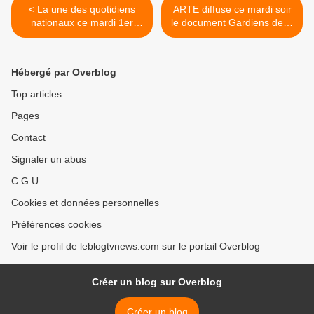
< La une des quotidiens
ARTE diffuse ce mardi soir
nationaux ce mardi 1er
le document Gardiens de la
juillet 2025.
Révolution - Les maîtres de
l'Iran. >
Hébergé par Overblog
Top articles
Pages
Contact
Signaler un abus
C.G.U.
Cookies et données personnelles
Préférences cookies
Voir le profil de leblogtvnews.com sur le portail Overblog
Créer un blog sur Overblog
Créer un blog