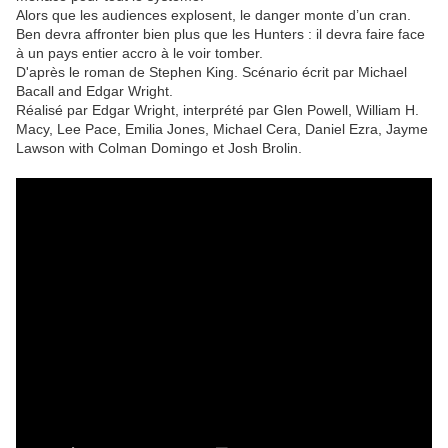
Alors que les audiences explosent, le danger monte d’un cran.
Ben devra affronter bien plus que les Hunters : il devra faire face
à un pays entier accro à le voir tomber.
D'après le roman de Stephen King. Scénario écrit par Michael
Bacall and Edgar Wright.
Réalisé par Edgar Wright, interprété par Glen Powell, William H.
Macy, Lee Pace, Emilia Jones, Michael Cera, Daniel Ezra, Jayme
Lawson with Colman Domingo et Josh Brolin.