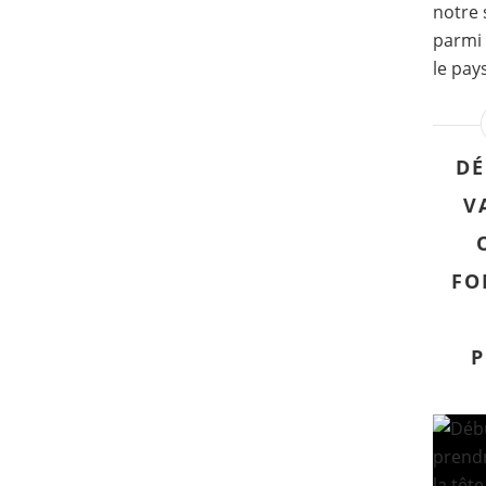
notre 
parmi 
le pay
DÉ
V
FO
P