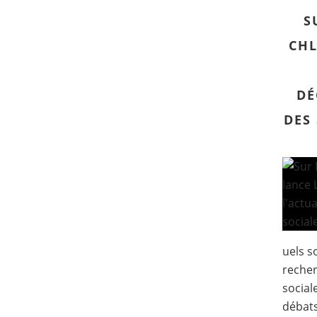
S
CHL
DÉ
DES
uels s
recher
sociale
débats