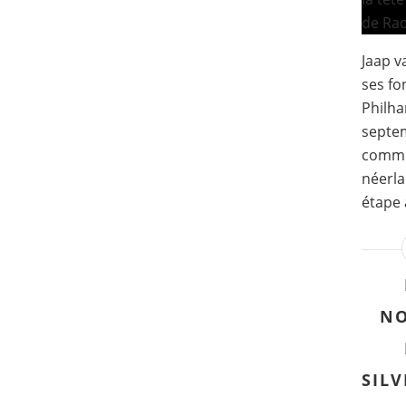
Jaap v
ses fo
Philha
septem
commu
néerla
étape 
NO
SILV