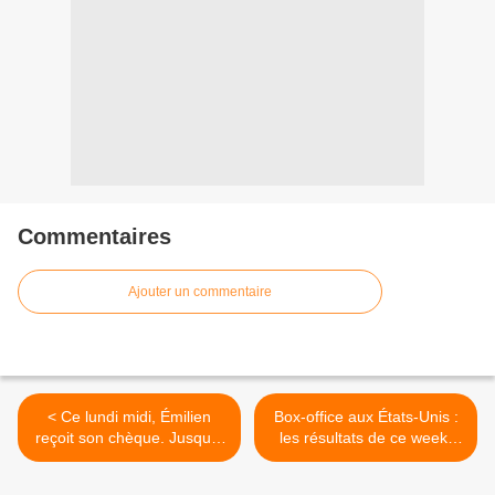
Commentaires
Ajouter un commentaire
< Ce lundi midi, Émilien
Box-office aux États-Unis :
reçoit son chèque. Jusqu'à
les résultats de ce week-
plus de 7 millions de
end. >
téléspectateurs hier !