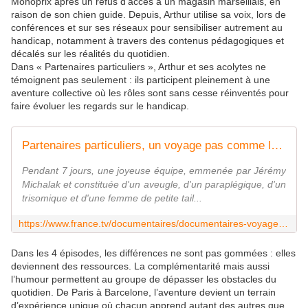
Monoprix après un refus d’accès à un magasin marseillais, en
raison de son chien guide. Depuis, Arthur utilise sa voix, lors de
conférences et sur ses réseaux pour sensibiliser autrement au
handicap, notamment à travers des contenus pédagogiques et
décalés sur les réalités du quotidien.
Dans « Partenaires particuliers », Arthur et ses acolytes ne
témoignent pas seulement : ils participent pleinement à une
aventure collective où les rôles sont sans cesse réinventés pour
faire évoluer les regards sur le handicap.
Partenaires particuliers, un voyage pas comme les autres - Les épisodes en replay
Pendant 7 jours, une joyeuse équipe, emmenée par Jérémy
Michalak et constituée d'un aveugle, d'un paraplégique, d'un
trisomique et d'une femme de petite tail...
https://www.france.tv/documentaires/documentaires-voyage/partenaires-particuliers-un-voyage-pas-comme-les-autres/
Dans les 4 épisodes, les différences ne sont pas gommées : elles
deviennent des ressources. La complémentarité mais aussi
l’humour permettent au groupe de dépasser les obstacles du
quotidien. De Paris à Barcelone, l’aventure devient un terrain
d’expérience unique où chacun apprend autant des autres que