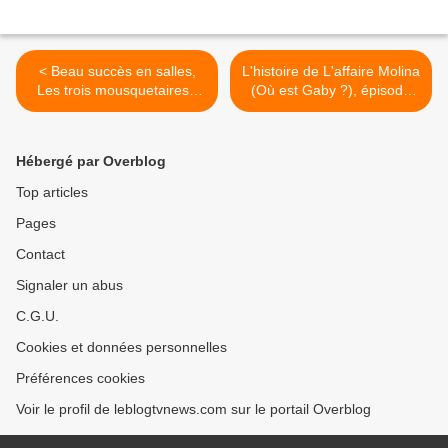
< Beau succès en salles,
L'histoire de L'affaire Molina
Les trois mousquetaires -
(Où est Gaby ?), épisode
D'Artagnan visible ce soir
de Le crime lui va si bien,
sur M6 (inédit sur une
ce mercredi sur France 2. >
chaîne gratuite).
Hébergé par Overblog
Top articles
Pages
Contact
Signaler un abus
C.G.U.
Cookies et données personnelles
Préférences cookies
Voir le profil de leblogtvnews.com sur le portail Overblog