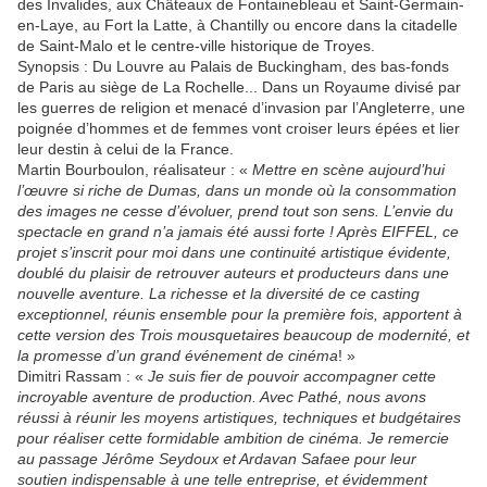
des Invalides, aux Châteaux de Fontainebleau et Saint-Germain-
en-Laye, au Fort la Latte, à Chantilly ou encore dans la citadelle
de Saint-Malo et le centre-ville historique de Troyes.
Synopsis : Du Louvre au Palais de Buckingham, des bas-fonds
de Paris au siège de La Rochelle... Dans un Royaume divisé par
les guerres de religion et menacé d’invasion par l’Angleterre, une
poignée d’hommes et de femmes vont croiser leurs épées et lier
leur destin à celui de la France.
Martin Bourboulon, réalisateur : «
Mettre en scène aujourd’hui
l’œuvre si riche de Dumas, dans un monde où la consommation
des images ne cesse d’évoluer, prend tout son sens. L’envie du
spectacle en grand n’a jamais été aussi forte ! Après EIFFEL, ce
projet s’inscrit pour moi dans une continuité artistique évidente,
doublé du plaisir de retrouver auteurs et producteurs dans une
nouvelle aventure. La richesse et la diversité de ce casting
exceptionnel, réunis ensemble pour la première fois, apportent à
cette version des Trois mousquetaires beaucoup de modernité, et
la promesse d’un grand événement de cinéma
! »
Dimitri Rassam : «
Je suis fier de pouvoir accompagner cette
incroyable aventure de production. Avec Pathé, nous avons
réussi à réunir les moyens artistiques, techniques et budgétaires
pour réaliser cette formidable ambition de cinéma. Je remercie
au passage Jérôme Seydoux et Ardavan Safaee pour leur
soutien indispensable à une telle entreprise, et évidemment