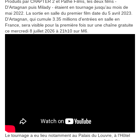
Produits par CHAPTER 2 et Pathé Films, les deux films -
D'Artagnan puis Milady - étaient en tournage jusqu’au mois de
mai 2022. La sortie en salle du premier film date du 5 avril 2023.
D'Artagnan, qui cumule 3.35 millions d'entrées en salle en
France, sera visible pour la première fois sur une chaîne gratuite
ce mercredi 8 juillet 2026 à 21h10 sur M6.
Le tournage a eu lieu notamment au Palais du Louvre, à l’Hôtel