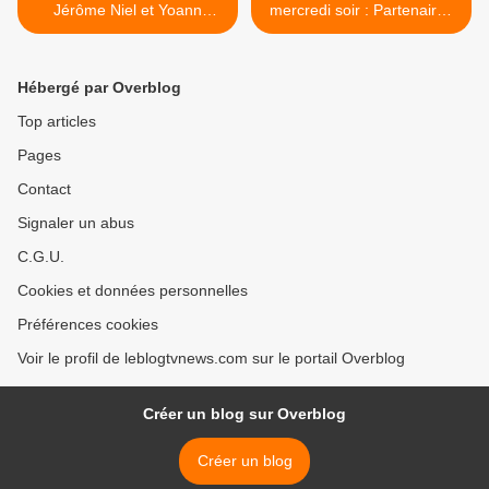
Jérôme Niel et Yoann
mercredi soir : Partenaires
Gasiorowski de la Comédie
particuliers, un voyage pas
Française, dès le 25
comme les autres avec
septembre sur HBO Max (7
Jérémy Michalak. >
Hébergé par Overblog
épisodes).
Top articles
Pages
Contact
Signaler un abus
C.G.U.
Cookies et données personnelles
Préférences cookies
Voir le profil de leblogtvnews.com sur le portail Overblog
Créer un blog sur Overblog
Créer un blog