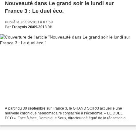
Nouveauté dans Le grand soir le lundi sur
France 3 : Le duel éco.
Publié le 26/09/2013 à 07:59
Par
François 26/09/2013 9H
A partir du 30 septembre sur France 3, le GRAND SOIR/3 accueille une
nouvelle chronique hebdomadaire consacrée à l’économie, « LE DUEL
ECO ». Face à face, Dominique Seux, directeur délégué de la rédaction du
quotidien « Les Echos » et Thierry Pech, directeur...