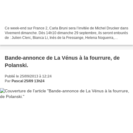
Ce week-end sur France 2, Carla Bruni sera l’invitée de Michel Drucker dans
Vivement dimanche. Dès 14h10 dimanche 29 septembre, ils seront entourés
de : Julien Clerc, Bianca Li, Inès de la Fressange, Helena Noguerra,
Françoise Hardy, Renaud Capuçon, Julien...
Bande-annonce de La Vénus à la fourrure, de
Polanski.
Publié le 25/09/2013 à 12:24
Par
Pascal 25/09 13h24