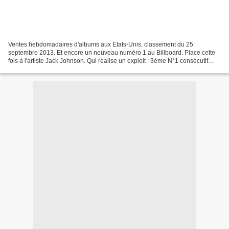
Ventes hebdomadaires d'albums aux Etats-Unis, classement du 25
septembre 2013. Et encore un nouveau numéro 1 au Billboard. Place cette
fois à l'artiste Jack Johnson. Qui réalise un exploit : 3ème N°1 consécutif
album solo à son actif déjà ! Après "Sleep...