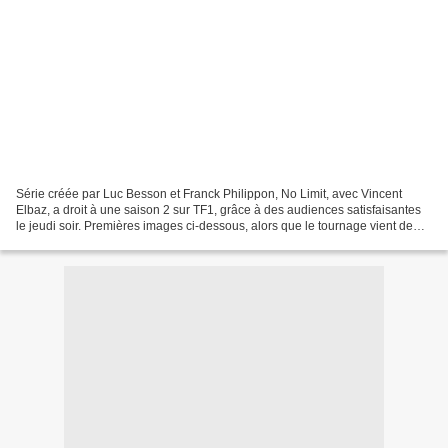
Série créée par Luc Besson et Franck Philippon, No Limit, avec Vincent
Elbaz, a droit à une saison 2 sur TF1, grâce à des audiences satisfaisantes
le jeudi soir. Premières images ci-dessous, alors que le tournage vient de
s'achever. Le synopsis de la...