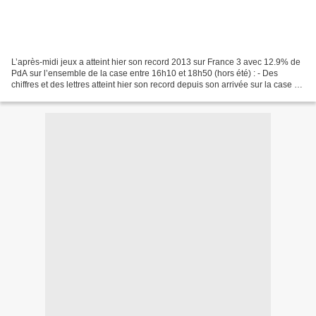
L’après-midi jeux a atteint hier son record 2013 sur France 3 avec 12.9% de
PdA sur l’ensemble de la case entre 16h10 et 18h50 (hors été) : - Des
chiffres et des lettres atteint hier son record depuis son arrivée sur la case de
16h10 avec 11.5% de PdA...