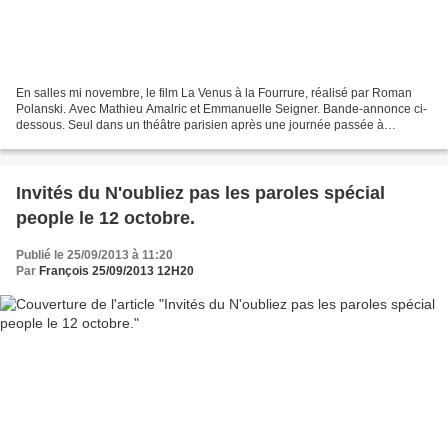
En salles mi novembre, le film La Venus à la Fourrure, réalisé par Roman
Polanski. Avec Mathieu Amalric et Emmanuelle Seigner. Bande-annonce ci-
dessous. Seul dans un théâtre parisien après une journée passée à
auditionner des comédiennes pour la pièce...
Invités du N'oubliez pas les paroles spécial
people le 12 octobre.
Publié le 25/09/2013 à 11:20
Par
François 25/09/2013 12H20