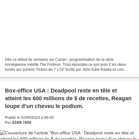
Dès ce début de semaine sur Canal+, programmation de la série
norvégienne inédite The Fortress. Trois épisodes ce soir puis 2 les deux
lundis qui suivent. Fiction de 7 x 52' écrite par John Kåre Raake et Linn
Jeanethe Kyed, réalisée par Mikkel Sandemose...
Box-office USA : Deadpool reste en tête et
atteint les 600 millions de $ de recettes, Reagan
loupe d’un cheveu le podium.
Publié le 02/09/2024 à 06:00
Par
02/09 7h00