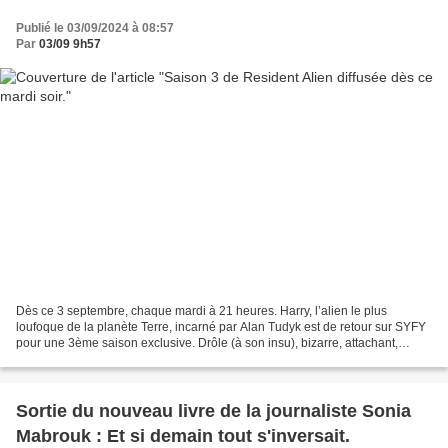
Publié le 03/09/2024 à 08:57
Par
03/09 9h57
Dès ce 3 septembre, chaque mardi à 21 heures. Harry, l’alien le plus
loufoque de la planète Terre, incarné par Alan Tudyk est de retour sur SYFY
pour une 3ème saison exclusive. Drôle (à son insu), bizarre, attachant,
socialement inadapté, et avec une...
Sortie du nouveau livre de la journaliste Sonia
Mabrouk : Et si demain tout s'inversait.