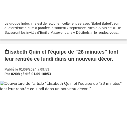
Le groupe Indochine est de retour en cette rentrée avec "Babel Babel", son
quatorzième album à paraître le samedi 7 septembre. Nicola Sirkis et Oli De
Sat seront les invités d’Emilie Mazoyer dans « Décibels », le rendez-vous
musical et quotidien de France...
Élisabeth Quin et l'équipe de "28 minutes" font
leur rentrée ce lundi dans un nouveau décor.
Publié le 01/09/2024 à 09:53
Par
02/08 ; édité 01/09 10h53