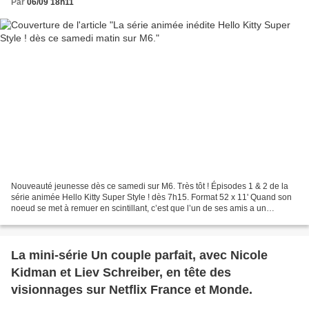
Par
06/09 18h11
Nouveauté jeunesse dès ce samedi sur M6. Très tôt ! Épisodes 1 & 2 de la
série animée Hello Kitty Super Style ! dès 7h15. Format 52 x 11' Quand son
noeud se met à remuer en scintillant, c’est que l’un de ses amis a un
problème ! Kitty passe alors à l’action...
La mini-série Un couple parfait, avec Nicole
Kidman et Liev Schreiber, en tête des
visionnages sur Netflix France et Monde.