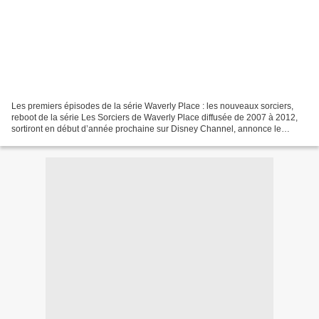
Les premiers épisodes de la série Waverly Place : les nouveaux sorciers,
reboot de la série Les Sorciers de Waverly Place diffusée de 2007 à 2012,
sortiront en début d’année prochaine sur Disney Channel, annonce le
groupe Disney. Les épisodes suivants,...