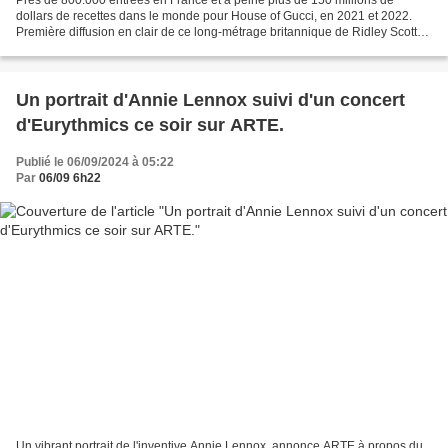
Près de 800.000 entrées en France et à peine plus de 150 millions de
dollars de recettes dans le monde pour House of Gucci, en 2021 et 2022.
Première diffusion en clair de ce long-métrage britannique de Ridley Scott
ce vendredi 6 septembre dès 21h10 sur...
Un portrait d'Annie Lennox suivi d'un concert
d'Eurythmics ce soir sur ARTE.
Publié le 06/09/2024 à 05:22
Par
06/09 6h22
Un vibrant portrait de l'inventive Annie Lennox, annonce ARTE à propos du