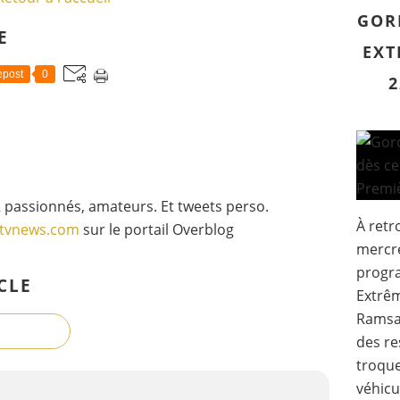
GOR
E
EXT
post
0
2
 passionnés, amateurs. Et tweets perso.
À retr
gtvnews.com
sur le portail Overblog
mercred
progr
CLE
Extrêm
Ramsay
des r
troque
véhicul