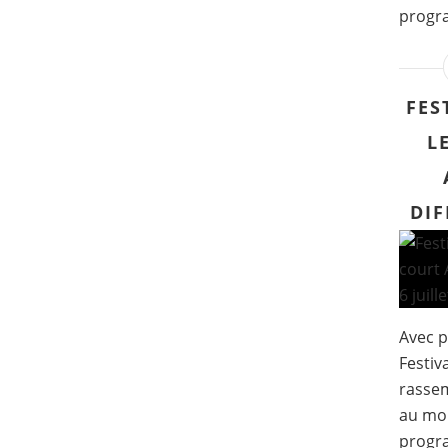
progra
FES
L
DIF
Avec p
Festiv
rassem
au mon
progr