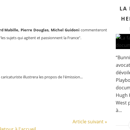
LA
HE
d Mabille, Pierre Douglas, Michel Guidoni
commenteront
"les sujets qui agitent et passionnent la France".
“Bunni
avocat
dévoil
 caricaturiste illustrera les propos de l'émission...
Playbo
docume
Hugh H
West 
à...
Article suivant »
Retour à l'accueil