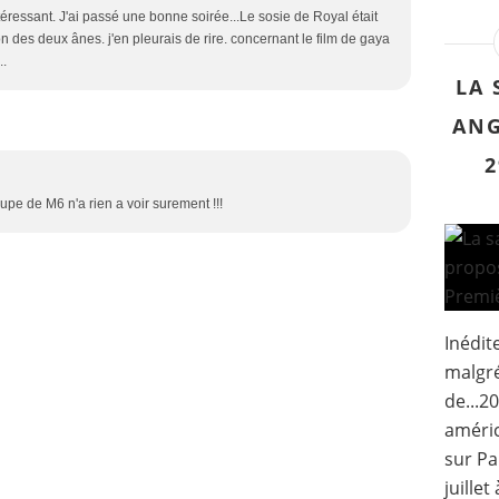
téressant. J'ai passé une bonne soirée...Le sosie de Royal était
n des deux ânes. j'en pleurais de rire. concernant le film de gaya
..
LA 
ANG
2
upe de M6 n'a rien a voir surement !!!
Inédit
malgr
de...2
améric
sur Pa
juille