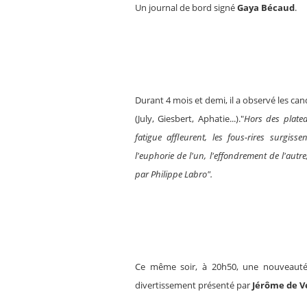
Un journal de bord signé
Gaya Bécaud
.
Durant 4 mois et demi, il a observé les cand
(July, Giesbert, Aphatie...)."
Hors des platea
fatigue affleurent, les fous-rires surgis
l'euphorie de l'un, l'effondrement de l'aut
par Philippe Labro".
Ce même soir, à 20h50, une nouveaut
divertissement présenté par
Jérôme de V