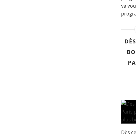
va vou
progra
DÈS
BO
PA
Dès ce