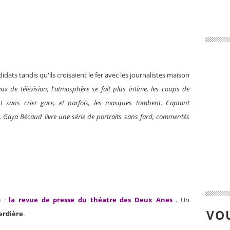
idats tandis qu'ils croisaient le fer avec les journalistes maison
ux de télévision, l'atmosphère se fait plus intime, les coups de
sent sans crier gare, et parfois, les masques tombent. Captant
re, Gaya Bécaud livre une série de portraits sans fard, commentés
é :
la revue de presse du théatre des Deux Anes
. Un
VOU
erdière
.