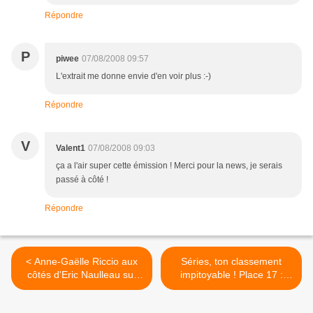
Répondre
P
piwee
07/08/2008 09:57
L'extrait me donne envie d'en voir plus :-)
Répondre
V
Valent1
07/08/2008 09:03
ça a l'air super cette émission ! Merci pour la news, je serais
passé à côté !
Répondre
< Anne-Gaëlle Riccio aux
Séries, ton classement
côtés d'Eric Naulleau sur
impitoyable ! Place 17 :
TPS ?
Californication. >