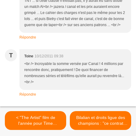
TNT ... si cette clause n'éxistait pas, il y aurait eu sans doute
un match Al<br /> jazera / canal et les prix auraient encore
grimpé ... Le cahier des charges n'est pas le même pour les 2
lots ... et puis Bietry c'est fait virer de canal, c'est de de bonne
guerre que de taper<br /> sur ses anciens patrons ... <br />
Répondre
T
Toine
10/12/2011 09:38
<br /> Incroyable la somme versée par Canal ! 4 millions par
rencontre donc, pratiquement ! De quoi financer de
nombreuses séries et téléfilms qu'elle aurait pu revendre là...
<br />
Répondre
< "The Artist" film de
Bilalian et droits ligue des
l'année pour Time
champions : "ce contrat
magazine. "Jack & Jill" pire
marque une rupture". >
film.