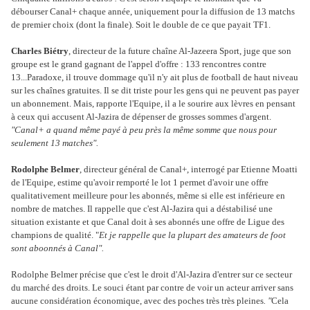
débourser Canal+ chaque année, uniquement pour la diffusion de 13 matchs
de premier choix (dont la finale). Soit le double de ce que payait TF1.
Charles Biétry
, directeur de la future chaîne Al-Jazeera Sport, juge que son
groupe est le grand gagnant de l'appel d'offre : 133 rencontres contre
13...Paradoxe, il trouve dommage qu'il n'y ait plus de football de haut niveau
sur les chaînes gratuites. Il se dit triste pour les gens qui ne peuvent pas payer
un abonnement. Mais, rapporte l'Equipe, il a le sourire aux lèvres en pensant
à ceux qui accusent Al-Jazira de dépenser de grosses sommes d'argent.
"Canal+ a quand même payé à peu près la même somme que nous pour
seulement 13 matches".
Rodolphe Belmer
, directeur général de Canal+, interrogé par Etienne Moatti
de l'Equipe, estime qu'avoir remporté le lot 1 permet d'avoir une offre
qualitativement meilleure pour les abonnés, même si elle est inférieure en
nombre de matches. Il rappelle que c'est Al-Jazira qui a déstabilisé une
situation existante et que Canal doit à ses abonnés une offre de Ligue des
champions de qualité. "
Et je rappelle que la plupart des amateurs de foot
sont aboonnés à Canal".
Rodolphe Belmer précise que c'est le droit d'Al-Jazira d'entrer sur ce secteur
du marché des droits. Le souci étant par contre de voir un acteur arriver sans
aucune considération économique, avec des poches très très pleines
. "
Cela