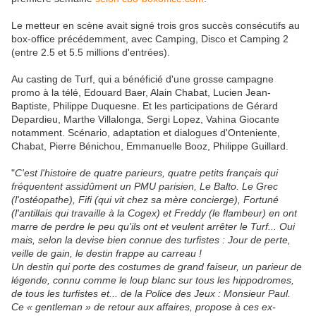
Le metteur en scène avait signé trois gros succès consécutifs au
box-office précédemment, avec Camping, Disco et Camping 2
(entre 2.5 et 5.5 millions d'entrées).
Au casting de Turf, qui a bénéficié d'une grosse campagne
promo à la télé, Edouard Baer, Alain Chabat, Lucien Jean-
Baptiste, Philippe Duquesne. Et les participations de Gérard
Depardieu, Marthe Villalonga, Sergi Lopez, Vahina Giocante
notamment. Scénario, adaptation et dialogues d'Onteniente,
Chabat, Pierre Bénichou, Emmanuelle Booz, Philippe Guillard.
"
C'est l'histoire de quatre parieurs, quatre petits français qui
fréquentent assidûment un PMU parisien, Le Balto. Le Grec
(l'ostéopathe), Fifi (qui vit chez sa mère concierge), Fortuné
(l'antillais qui travaille à la Cogex) et Freddy (le flambeur) en ont
marre de perdre le peu qu'ils ont et veulent arrêter le Turf... Oui
mais, selon la devise bien connue des turfistes : Jour de perte,
veille de gain, le destin frappe au carreau !
Un destin qui porte des costumes de grand faiseur, un parieur de
légende, connu comme le loup blanc sur tous les hippodromes,
de tous les turfistes et... de la Police des Jeux : Monsieur Paul.
Ce « gentleman » de retour aux affaires, propose à ces ex-