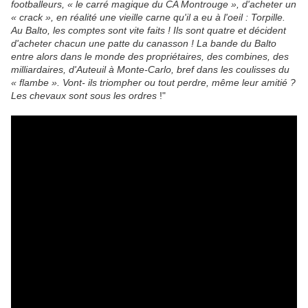
footballeurs, « le carré magique du CA Montrouge », d'acheter un
« crack », en réalité une vieille carne qu'il a eu à l'oeil : Torpille.
Au Balto, les comptes sont vite faits ! Ils sont quatre et décident
d'acheter chacun une patte du canasson ! La bande du Balto
entre alors dans le monde des propriétaires, des combines, des
milliardaires, d'Auteuil à Monte-Carlo, bref dans les coulisses du
« flambe ». Vont- ils triompher ou tout perdre, même leur amitié ?
Les chevaux sont sous les ordres
!"