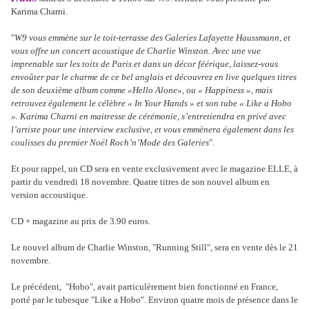
Karima Charni.
"
W9 vous emmène sur le toit-terrasse des Galeries Lafayette Haussmann, et
vous offre un concert acoustique de Charlie Winston. Avec une vue
imprenable sur les toits de Paris et dans un décor féérique, laissez-vous
envoûter par le charme de ce bel anglais et découvrez en live quelques titres
de son deuxième album comme «Hello Alone», ou « Happiness », mais
retrouvez également le célèbre « In Your Hands » et son tube « Like a Hobo
». Karima Charni en maitresse de cérémonie, s’entretiendra en privé avec
l’artiste pour une interview exclusive, et vous emmènera également dans les
coulisses du premier Noël Roch’n’Mode des Galeries
".
Et pour rappel, un CD sera en vente exclusivement avec le magazine ELLE, à
partir du vendredi 18 novembre. Quatre titres de son nouvel album en
version accoustique.
CD + magazine au prix de 3.90 euros.
Le nouvel album de Charlie Winston, "Running Still", sera en vente dès le 21
novembre.
Le précédent, "Hobo", avait particulèrement bien fonctionné en France,
porté par le tubesque "Like a Hobo". Environ quatre mois de présence dans le