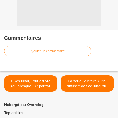
Commentaires
Ajouter un commentaire
< Dès lundi, Tout est vrai
La série "2 Broke Girls"
(ou presque...) : portrait
diffusée dès ce lundi sur
décalé de personnalités.
MTV. >
Vidéos.
Hébergé par Overblog
Top articles