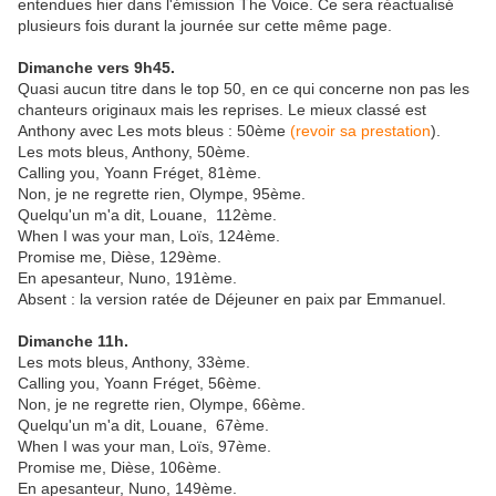
entendues hier dans l'émission The Voice. Ce sera réactualisé
plusieurs fois durant la journée sur cette même page.
Dimanche vers 9h45.
Quasi aucun titre dans le top 50, en ce qui concerne non pas les
chanteurs originaux mais les reprises. Le mieux classé est
Anthony avec Les mots bleus : 50ème
(revoir sa prestation
).
Les mots bleus, Anthony, 50ème.
Calling you, Yoann Fréget, 81ème.
Non, je ne regrette rien, Olympe, 95ème.
Quelqu'un m'a dit, Louane, 112ème.
When I was your man, Loïs, 124ème.
Promise me, Dièse, 129ème.
En apesanteur, Nuno, 191ème.
Absent : la version ratée de Déjeuner en paix par Emmanuel.
Dimanche 11h.
Les mots bleus, Anthony, 33ème.
Calling you, Yoann Fréget, 56ème.
Non, je ne regrette rien, Olympe, 66ème.
Quelqu'un m'a dit, Louane, 67ème.
When I was your man, Loïs, 97ème.
Promise me, Dièse, 106ème.
En apesanteur, Nuno, 149ème.