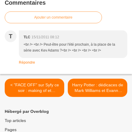
Commentaires
Ajouter un commentaire
T
TLC
15/11/2011 08:12
<br /> <br /> Peut-être pour l'été prochain, à la place de la
série avec Kev Adams ?<br /> <br /> <br /> <br />
Répondre
< "FACE OFF" sur Syfy ce
Harry Potter : dédicaces de
soir : making of et
Mark Williams et Evanna
transformation de Malika
Lynch ce mardi. >
Ménard (vidéo)
Hébergé par Overblog
Top articles
Pages