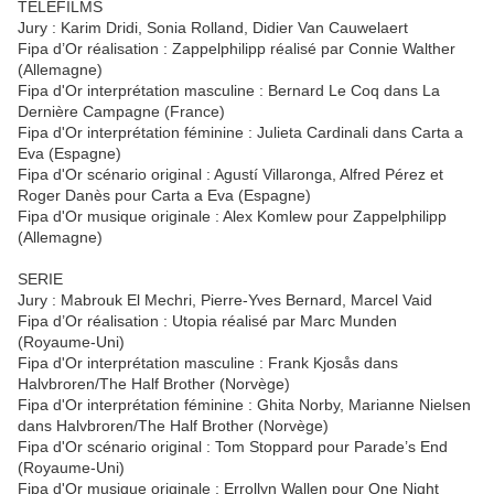
TELEFILMS
Jury : Karim Dridi, Sonia Rolland, Didier Van Cauwelaert
Fipa d’Or réalisation : Zappelphilipp réalisé par Connie Walther
(Allemagne)
Fipa d'Or interprétation masculine : Bernard Le Coq dans La
Dernière Campagne (France)
Fipa d'Or interprétation féminine : Julieta Cardinali dans Carta a
Eva (Espagne)
Fipa d'Or scénario original : Agustí Villaronga, Alfred Pérez et
Roger Danès pour Carta a Eva (Espagne)
Fipa d'Or musique originale : Alex Komlew pour Zappelphilipp
(Allemagne)
SERIE
Jury : Mabrouk El Mechri, Pierre-Yves Bernard, Marcel Vaid
Fipa d’Or réalisation : Utopia réalisé par Marc Munden
(Royaume-Uni)
Fipa d'Or interprétation masculine : Frank Kjosås dans
Halvbroren/The Half Brother (Norvège)
Fipa d'Or interprétation féminine : Ghita Norby, Marianne Nielsen
dans Halvbroren/The Half Brother (Norvège)
Fipa d'Or scénario original : Tom Stoppard pour Parade’s End
(Royaume-Uni)
Fipa d'Or musique originale : Errollyn Wallen pour One Night