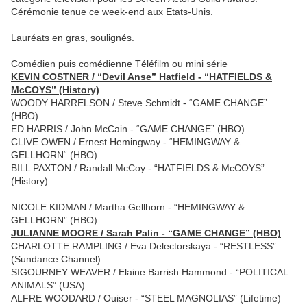
Cérémonie tenue ce week-end aux Etats-Unis.
Lauréats en gras, soulignés.
Comédien puis comédienne Téléfilm ou mini série
KEVIN COSTNER / “Devil Anse” Hatfield - “HATFIELDS &
McCOYS” (History)
WOODY HARRELSON / Steve Schmidt - “GAME CHANGE”
(HBO)
ED HARRIS / John McCain - “GAME CHANGE” (HBO)
CLIVE OWEN / Ernest Hemingway - “HEMINGWAY &
GELLHORN“ (HBO)
BILL PAXTON / Randall McCoy - “HATFIELDS & McCOYS”
(History)
...
NICOLE KIDMAN / Martha Gellhorn - “HEMINGWAY &
GELLHORN” (HBO)
JULIANNE MOORE / Sarah Palin - “GAME CHANGE” (HBO)
CHARLOTTE RAMPLING / Eva Delectorskaya - “RESTLESS”
(Sundance Channel)
SIGOURNEY WEAVER / Elaine Barrish Hammond - “POLITICAL
ANIMALS” (USA)
ALFRE WOODARD / Ouiser - “STEEL MAGNOLIAS” (Lifetime)