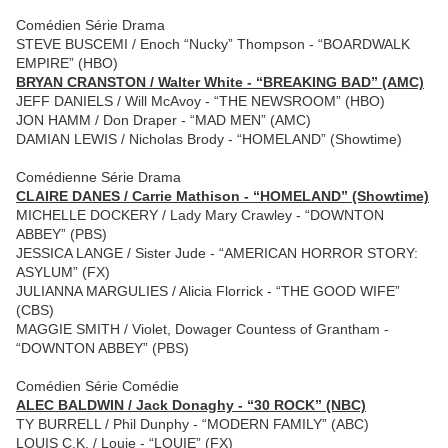
Comédien Série Drama
STEVE BUSCEMI / Enoch “Nucky” Thompson - “BOARDWALK
EMPIRE” (HBO)
BRYAN CRANSTON / Walter White - “BREAKING BAD” (AMC)
JEFF DANIELS / Will McAvoy - “THE NEWSROOM” (HBO)
JON HAMM / Don Draper - “MAD MEN” (AMC)
DAMIAN LEWIS / Nicholas Brody - “HOMELAND” (Showtime)
Comédienne Série Drama
CLAIRE DANES / Carrie Mathison - “HOMELAND” (Showtime)
MICHELLE DOCKERY / Lady Mary Crawley - “DOWNTON
ABBEY” (PBS)
JESSICA LANGE / Sister Jude - “AMERICAN HORROR STORY:
ASYLUM” (FX)
JULIANNA MARGULIES / Alicia Florrick - “THE GOOD WIFE”
(CBS)
MAGGIE SMITH / Violet, Dowager Countess of Grantham -
“DOWNTON ABBEY” (PBS)
Comédien Série Comédie
ALEC BALDWIN / Jack Donaghy - “30 ROCK” (NBC)
TY BURRELL / Phil Dunphy - “MODERN FAMILY” (ABC)
LOUIS C.K. / Louie - “LOUIE” (FX)