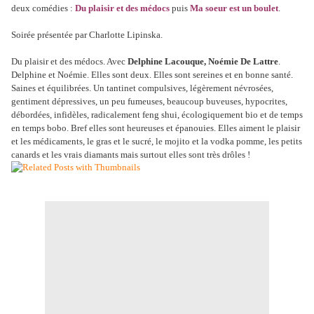
deux comédies :
Du plaisir et des médocs
puis
Ma soeur est un boulet
.
Soirée présentée par Charlotte Lipinska.
Du plaisir et des médocs. Avec
Delphine Lacouque, Noémie De Lattre
.
Delphine et Noémie. Elles sont deux. Elles sont sereines et en bonne santé.
Saines et équilibrées. Un tantinet compulsives, légèrement névrosées,
gentiment dépressives, un peu fumeuses, beaucoup buveuses, hypocrites,
débordées, infidèles, radicalement feng shui, écologiquement bio et de temps
en temps bobo. Bref elles sont heureuses et épanouies. Elles aiment le plaisir
et les médicaments, le gras et le sucré, le mojito et la vodka pomme, les petits
canards et les vrais diamants mais surtout elles sont très drôles !