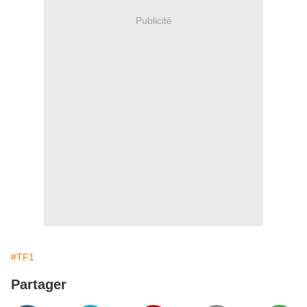
Publicité
#TF1
Partager