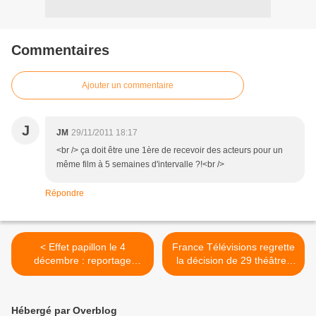
Commentaires
Ajouter un commentaire
J
JM
29/11/2011 18:17
<br /> ça doit être une 1ère de recevoir des acteurs pour un
même film à 5 semaines d'intervalle ?!<br />
Répondre
< Effet papillon le 4
France Télévisions regrette
décembre : reportage
la décision de 29 théâtres
exceptionnel en Birmanie.
privés de ne pas participer
aux Molières 2012. >
Hébergé par Overblog