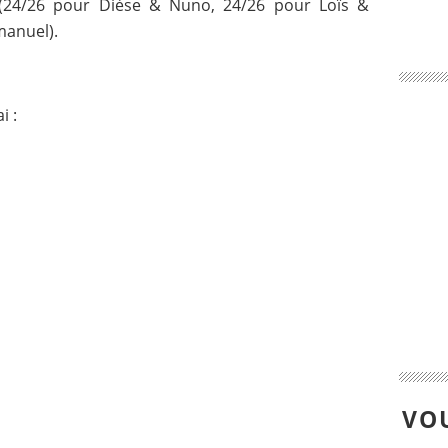
es (24/26 pour Dièse & Nuno, 24/26 pour Loïs &
anuel).
i :
VOU