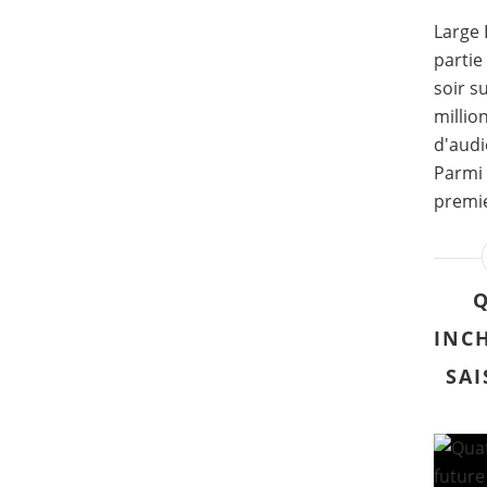
Large 
partie
soir s
millio
d'audi
Parmi 
premie
Q
INC
SAI