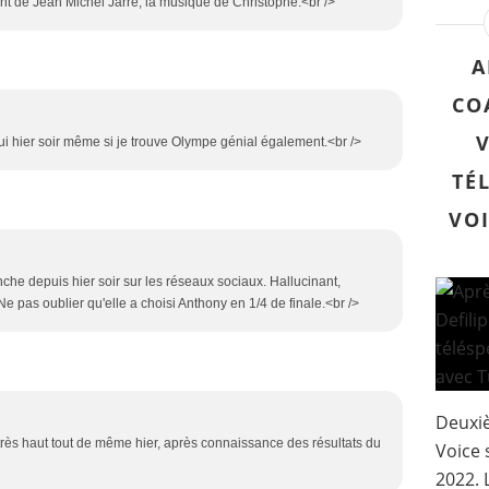
sont de Jean Michel Jarre, la musique de Christophe.<br />
A
CO
 lui hier soir même si je trouve Olympe génial également.<br />
TÉ
VOI
onche depuis hier soir sur les réseaux sociaux. Hallucinant,
Ne pas oublier qu'elle a choisi Anthony en 1/4 de finale.<br />
Deuxiè
rès haut tout de même hier, après connaissance des résultats du
Voice 
2022. 