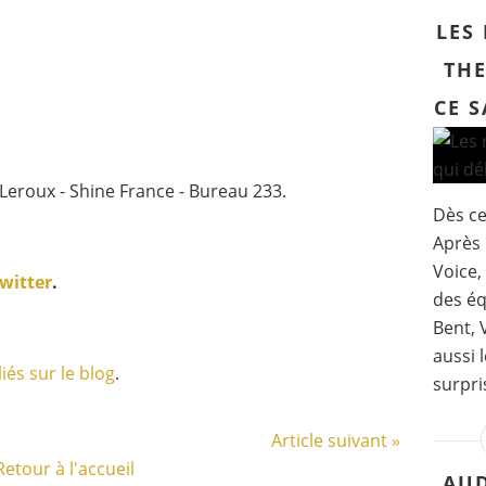
LES
THE
CE S
Leroux - Shine France - Bureau 233.
Dès ce
Après 
Voice,
witter
.
des éq
Bent, 
aussi 
iés sur le blog
.
surpri
Article suivant »
Retour à l'accueil
AUD