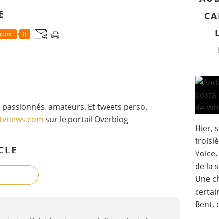
E
CA
post
0
 passionnés, amateurs. Et tweets perso.
gtvnews.com
sur le portail Overblog
Hier, 
troisi
CLE
Voice.
de la 
Une c
certai
Bent, 