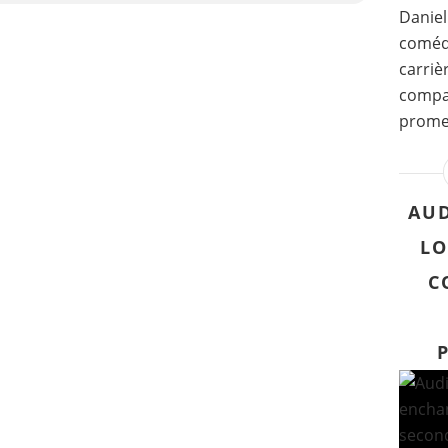
Daniel
comédi
carriè
compag
promes
AUD
LO
C