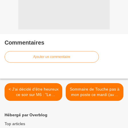
Commentaires
Ajouter un commentaire
< J'ai décidé d'être heureux
Sommaire de Touche pas à
ce soir sur M6 : "Le
mon poste ce mardi (avec
bonheur, ça s'apprend!"
Norman et Cyprien). >
Hébergé par Overblog
Top articles