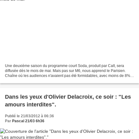
Une deuxième saison du programme court Soda, produit par Calt, sera
diffusée dès le mois de mai. Mais pas sur M6, nous apprend le Parisien.
Chaîne où les audiences n'avaient pas été formidables, avec moins de 8%
de part d'audience. C'est W9 qui programmera...
Dans les yeux d'Olivier Delacroix, ce soir : "Les
amours interdites".
Publié le 21/03/2012 à 06:36
Par
Pascal 21/03 6h36