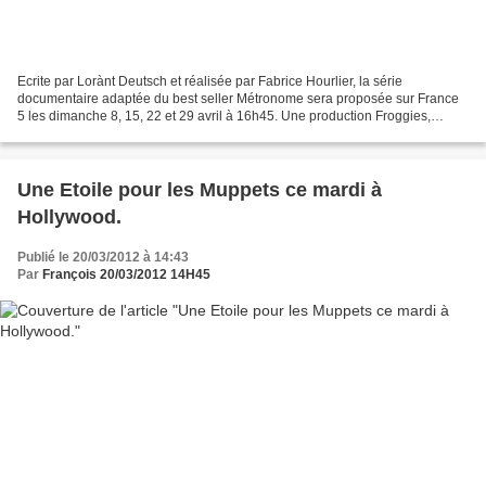
Ecrite par Lorànt Deutsch et réalisée par Fabrice Hourlier, la série
documentaire adaptée du best seller Métronome sera proposée sur France
5 les dimanche 8, 15, 22 et 29 avril à 16h45. Une production Froggies,
Indigenes et Carpo 16. Avec la participation...
Une Etoile pour les Muppets ce mardi à
Hollywood.
Publié le 20/03/2012 à 14:43
Par
François 20/03/2012 14H45