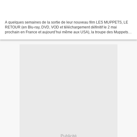
A quelques semaines de la sortie de leur nouveau film LES MUPPETS, LE
RETOUR (en Blu-ray, DVD, VOD et téléchargement définitif le 2 mai
prochain en France et aujourd’hui même aux USA), la troupe des Muppets
reçoit ce mardi son étoile - la 2466ème - sur...
Publicité