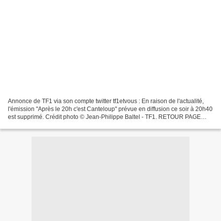
Annonce de TF1 via son compte twitter tf1etvous : En raison de l'actualité,
l'émission "Après le 20h c'est Canteloup" prévue en diffusion ce soir à 20h40
est supprimé. Crédit photo © Jean-Philippe Baltel - TF1. RETOUR PAGE
D'ACCUEIL. LES 40 DERNIERS ARTICLES...