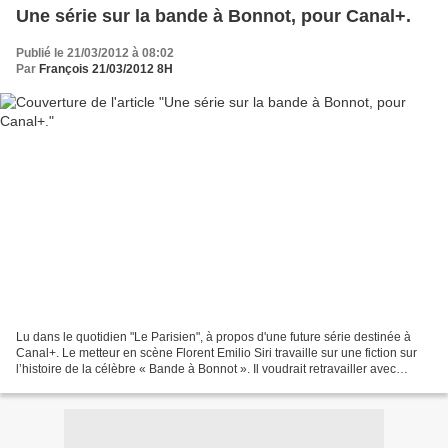
Une série sur la bande à Bonnot, pour Canal+.
Publié le 21/03/2012 à 08:02
Par
François 21/03/2012 8H
Lu dans le quotidien "Le Parisien", à propos d'une future série destinée à
Canal+. Le metteur en scène Florent Emilio Siri travaille sur une fiction sur
l’histoire de la célèbre « Bande à Bonnot ». Il voudrait retravailler avec
Jérémie Rénier et Benoît...