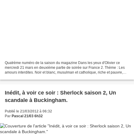
Quatrème numéro de la saison du magazine Dans les yeux d'Olivier ce
mercredi 21 mars en deuxième partie de soirée sur France 2. Thème : Les
amours interdites. Noir et blanc, musulman et catholique, riche et pauvre,
cousin et cousine, prêtre et paroissienne…...
Inédit, à voir ce soir : Sherlock saison 2, Un
scandale à Buckingham.
Publié le 21/03/2012 à 06:32
Par
Pascal 21/03 6h32