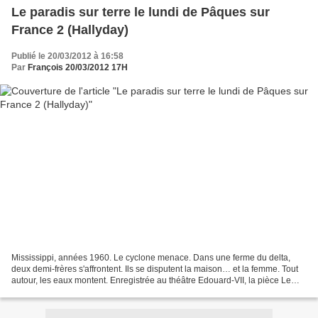
Le paradis sur terre le lundi de Pâques sur
France 2 (Hallyday)
Publié le 20/03/2012 à 16:58
Par
François 20/03/2012 17H
Mississippi, années 1960. Le cyclone menace. Dans une ferme du delta,
deux demi-frères s'affrontent. Ils se disputent la maison… et la femme. Tout
autour, les eaux montent. Enregistrée au théâtre Edouard-VII, la pièce Le
paradis sur terre, avec Johnny...