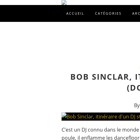
ACCUEIL
CATÉGORIES
AR
BOB SINCLAR, I
(D
By
C’est un DJ connu dans le monde en
poule, il enflamme les dancefloor