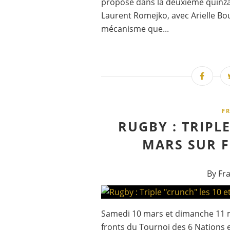
proposé dans la deuxième quinzai
Laurent Romejko, avec Arielle Bo
mécanisme que...
F
RUGBY : TRIPLE
MARS SUR F
By Fr
Samedi 10 mars et dimanche 11 ma
fronts du Tournoi des 6 Nations e