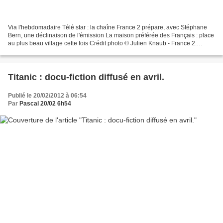
Via l'hebdomadaire Télé star : la chaîne France 2 prépare, avec Stéphane
Bern, une déclinaison de l'émission La maison préférée des Français : place
au plus beau village cette fois Crédit photo © Julien Knaub - France 2.
RETROUVEZ-NOUS SUR CE COMPTE TWITTER...
Titanic : docu-fiction diffusé en avril.
Publié le 20/02/2012 à 06:54
Par
Pascal 20/02 6h54