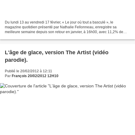
Du lundi 13 au vendredi 17 février, « Le jour où tout a basculé », le
magazine quotidien présenté par Nathalie Fellonneau, enregistre sa
meilleure semaine depuis son retour en janvier, à 16h00, avec 11,2% de
part d'audience sur l'ensemble du public, comme...
L'âge de glace, version The Artist (vidéo
parodie).
Publié le 20/02/2012 à 12:11
Par
François 20/02/2012 12H10