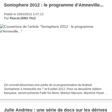
Sonisphere 2012 : le programme d'Amneville...
Publié le 20/02/2012 à 07:13
Par
Pascal 20/02 7h12
On connaît désormais une partie de la programmation du festival
Sonisphere à Amneville les 7 et 8 juillet 2012. Pour sa deuxième édition
française, seront présents Faith No More, Marilyn Manson, Machine Head le
samedi ; Evanescence, SoulFly, WolfMother...
Julie Andrieu : une série de docs sur les dérives