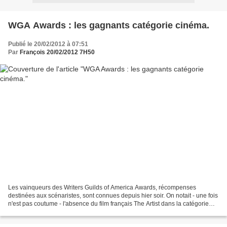
WGA Awards : les gagnants catégorie cinéma.
Publié le 20/02/2012 à 07:51
Par
François 20/02/2012 7H50
Les vainqueurs des Writers Guilds of America Awards, récompenses
destinées aux scénaristes, sont connues depuis hier soir. On notait - une fois
n'est pas coutume - l'absence du film français The Artist dans la catégorie
cinéma lors de l'annonce des nominations....