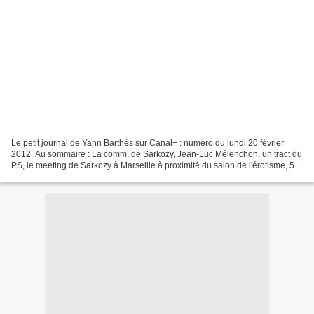
Le petit journal de Yann Barthès sur Canal+ : numéro du lundi 20 février
2012. Au sommaire : La comm. de Sarkozy, Jean-Luc Mélenchon, un tract du
PS, le meeting de Sarkozy à Marseille à proximité du salon de l'érotisme, 5
questions au compositeur de la...