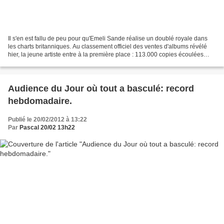
Il s'en est fallu de peu pour qu'Emeli Sande réalise un doublé royale dans
les charts britanniques. Au classement officiel des ventes d'albums révélé
hier, la jeune artiste entre à la première place : 113.000 copies écoulées
environ. Et le titre "Next...
Audience du Jour où tout a basculé: record
hebdomadaire.
Publié le 20/02/2012 à 13:22
Par
Pascal 20/02 13h22