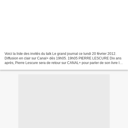
Voici la liste des invités du talk Le grand journal ce lundi 20 février 2012.
Diffusion en clair sur Canal+ dès 19h05. 19h05 PIERRE LESCURE Dix ans
après, Pierre Lescure sera de retour sur CANAL+ pour parler de son livre IN
THE BABA, aux éditions Grasset,...