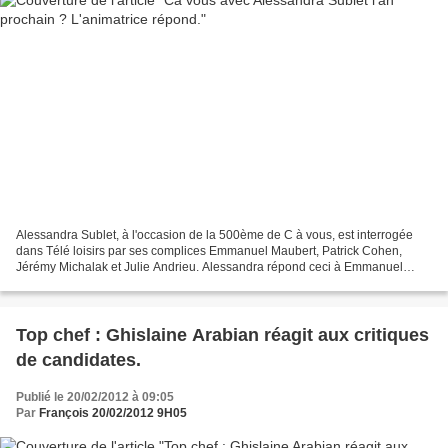
Alessandra Sublet, à l'occasion de la 500ème de C à vous, est interrogée
dans Télé loisirs par ses complices Emmanuel Maubert, Patrick Cohen,
Jérémy Michalak et Julie Andrieu. Alessandra répond ceci à Emmanuel
Maubert qui lui demande si "on continue ensemble...
Top chef : Ghislaine Arabian réagit aux critiques
de candidates.
Publié le 20/02/2012 à 09:05
Par
François 20/02/2012 9H05