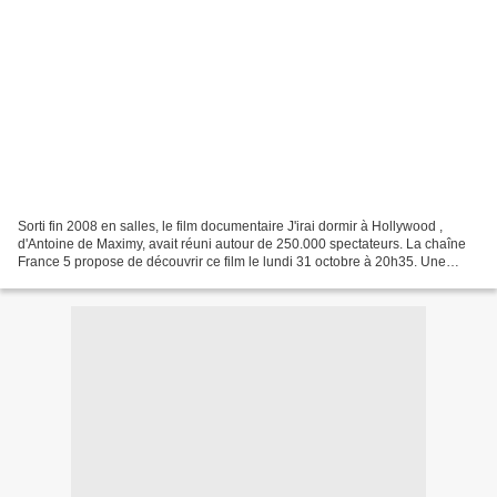
Sorti fin 2008 en salles, le film documentaire J'irai dormir à Hollywood ,
d'Antoine de Maximy, avait réuni autour de 250.000 spectateurs. La chaîne
France 5 propose de découvrir ce film le lundi 31 octobre à 20h35. Une
traversée des Etats-Unis d’est...