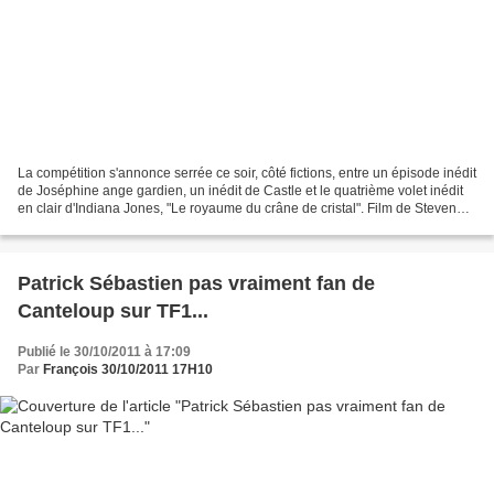
La compétition s'annonce serrée ce soir, côté fictions, entre un épisode inédit
de Joséphine ange gardien, un inédit de Castle et le quatrième volet inédit
en clair d'Indiana Jones, "Le royaume du crâne de cristal". Film de Steven
Spielberg (2008), diffusé...
Patrick Sébastien pas vraiment fan de
Canteloup sur TF1...
Publié le 30/10/2011 à 17:09
Par
François 30/10/2011 17H10