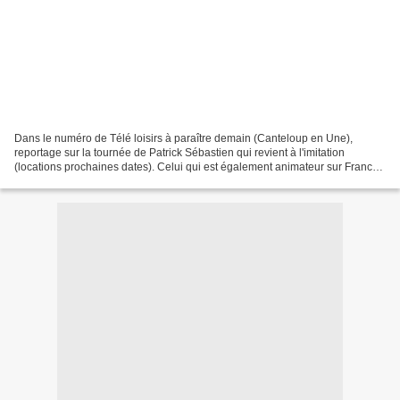
Dans le numéro de Télé loisirs à paraître demain (Canteloup en Une),
reportage sur la tournée de Patrick Sébastien qui revient à l'imitation
(locations prochaines dates). Celui qui est également animateur sur France
2 donne son avis sur l'émission Après...