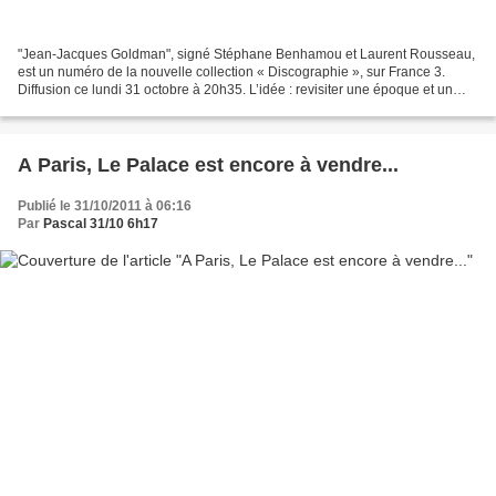
"Jean-Jacques Goldman", signé Stéphane Benhamou et Laurent Rousseau,
est un numéro de la nouvelle collection « Discographie », sur France 3.
Diffusion ce lundi 31 octobre à 20h35. L’idée : revisiter une époque et un
talent à travers les chansons d'un...
A Paris, Le Palace est encore à vendre...
Publié le 31/10/2011 à 06:16
Par
Pascal 31/10 6h17