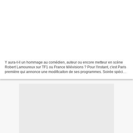
Y aura-t-il un hommage au comédien, auteur ou encore metteur en scène
Robert Lamoureux sur TF1 ou France télévisions ? Pour l'instant, c'est Paris
première qui annonce une modificaiton de ses programmes. Soirée spéciale
mardi avec la diffusion des films...