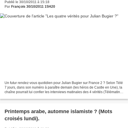
Publié le 30/10/2011 à 15:18
Par
François 30/10/2011 15H20
Un futur rendez-vous quotidien pour Julian Bugier sur France 2 ? Selon Télé
7 jours, dans son numéro à paraître demain (les héros de Castle en Une), la
chaîne pourrait lui confier les interviews matinales des 4 vérités (Télématin).
Il est pour rappel...
Printemps arabe, automne islamiste ? (Mots
croisés lundi).