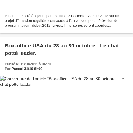
Info lue dans Télé 7 jours paru ce lundi 31 octobre : Arte travaille sur un
projet d'émission régulière consacrée à l'univers du polar. Prévision de
programmation : début 2012. Livres, films, séries seront abordés.
RETROUVEZ-NOUS SUR CE COMPTE TWITTER...
Box-office USA du 28 au 30 octobre : Le chat
potté leader.
Publié le 31/10/2011 à 06:20
Par
Pascal 31/10 8h00