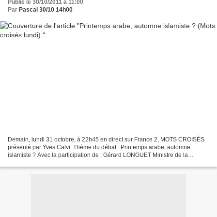
Publié le 30/10/2011 à 11:00
Par
Pascal 30/10 14h00
Demain, lundi 31 octobre, à 22h45 en direct sur France 2, MOTS CROISÉS
présenté par Yves Calvi. Thème du débat : Printemps arabe, automne
islamiste ? Avec la participation de : Gérard LONGUET Ministre de la
Défense et des Anciens Combattants. Hubert VEDRINE...