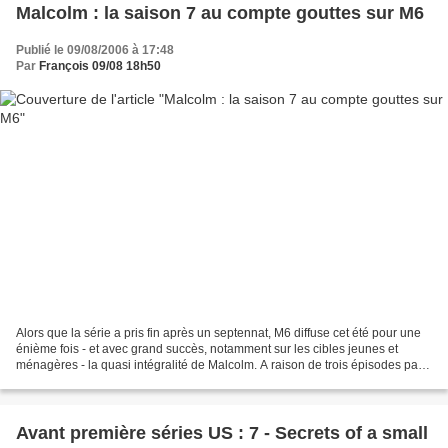
Malcolm : la saison 7 au compte gouttes sur M6
Publié le 09/08/2006 à 17:48
Par
François 09/08 18h50
Alors que la série a pris fin après un septennat, M6 diffuse cet été pour une
énième fois - et avec grand succès, notamment sur les cibles jeunes et
ménagères - la quasi intégralité de Malcolm. A raison de trois épisodes par
jour en semaine. Ce printemps,...
Avant première séries US : 7 - Secrets of a small