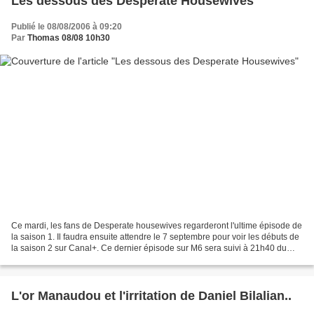
Les dessous des Desperate Housewives
Publié le 08/08/2006 à 09:20
Par
Thomas 08/08 10h30
Ce mardi, les fans de Desperate housewives regarderont l'ultime épisode de
la saison 1. Il faudra ensuite attendre le 7 septembre pour voir les débuts de
la saison 2 sur Canal+. Ce dernier épisode sur M6 sera suivi à 21h40 du
documentaire "Les secrets...
L'or Manaudou et l'irritation de Daniel Bilalian..