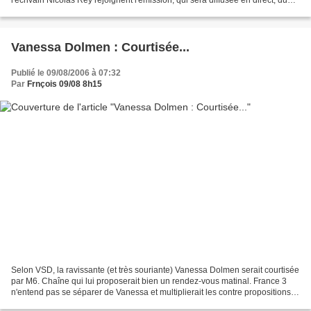
l'écrivain Nicolas Rey rejoignent l'émission, qui sera diffusée en direct, du
lundi au vendredi. Le programme...
Vanessa Dolmen : Courtisée...
Publié le 09/08/2006 à 07:32
Par
Frnçois 09/08 8h15
Selon VSD, la ravissante (et très souriante) Vanessa Dolmen serait courtisée
par M6. Chaîne qui lui proposerait bien un rendez-vous matinal. France 3
n'entend pas se séparer de Vanessa et multiplierait les contre propositions.
En espérant que ça soit...