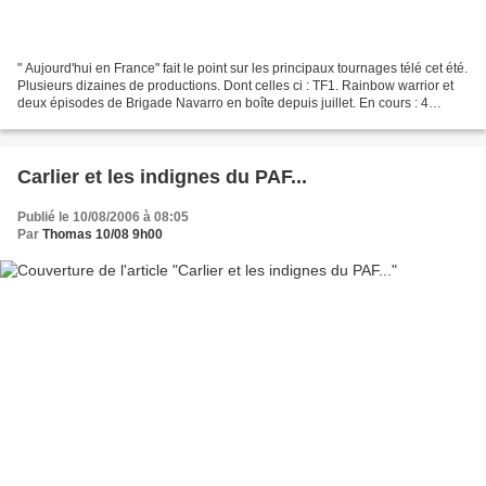
" Aujourd'hui en France" fait le point sur les principaux tournages télé cet été.
Plusieurs dizaines de productions. Dont celles ci : TF1. Rainbow warrior et
deux épisodes de Brigade Navarro en boîte depuis juillet. En cours : 4
épisodes de RIS, deux...
Carlier et les indignes du PAF...
Publié le 10/08/2006 à 08:05
Par
Thomas 10/08 9h00