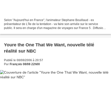
Selon "Aujourd'hui en France", l'animateur Stephane Bouillaud - ex
présentateur de L'île de la tentation - va faire son arrivée sur le service
public. Il sera en charge d'un magazine de voyages sur France 5 . Diffusion
certains samedis en prime time sur...
Youre the One That We Want, nouvelle télé
réalité sur NBC
Publié le 08/08/2006 à 20:57
Par
François 08/08 22h00