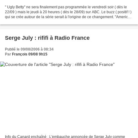
" Ugly Betty" ne sera finalement pas programmée le vendredi soir ( dès le
22/09 ) mais le jeudi à 20 heures ( dès le 28/09) sur ABC. Le buzz ( positif ! )
qui se crée autour de la série serait à l'origine de ce changement. "America's
Funniest Home Videos"...
Serge July : rififi à Radio France
Publié le 09/08/2006 à 08:34
Par
François 09/08 9h15
Info du Canard enchaîné : L'embauche annoncée de Serge July comme