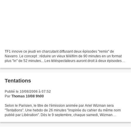
TF1 innove ce jeudi en charcutant diffusant deux épisodes "remix" de
Navarro. Le concept : réduire un vieux téléfilm de 90 minutes en un format
plus "in" de 52 minutes... Les téléspectateurs auront droit à deux épisodes
datant de 1999 (ah oui, quand même...)...
Tentations
Publié le 10/08/2006 à 07:52
Par
Thomas 10/08 9h00
Selon le Parisien, le titre de l'émission animée par Ariel Wizman sera
"Tentations". Une hebdo de 26 minutes "inspirée du cahier du même nom
publié par Libération". Dès le 9 septembre, chaque samedi, Wizman
présentera quatre sujets sur les dernières tendances...