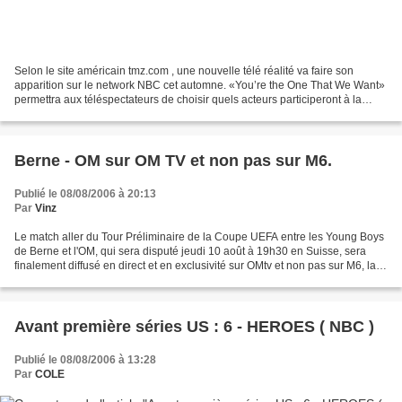
Selon le site américain tmz.com , une nouvelle télé réalité va faire son
apparition sur le network NBC cet automne. «You’re the One That We Want»
permettra aux téléspectateurs de choisir quels acteurs participeront à la
reprise de la comédie musicale...
Berne - OM sur OM TV et non pas sur M6.
Publié le 08/08/2006 à 20:13
Par
Vinz
Le match aller du Tour Préliminaire de la Coupe UEFA entre les Young Boys
de Berne et l'OM, qui sera disputé jeudi 10 août à 19h30 en Suisse, sera
finalement diffusé en direct et en exclusivité sur OMtv et non pas sur M6, la
chaîne ayant renoncé à le...
Avant première séries US : 6 - HEROES ( NBC )
Publié le 08/08/2006 à 13:28
Par
COLE