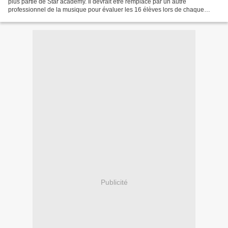
plus partie de Star academy. Il devrait être remplacé par un autre
professionnel de la musique pour évaluer les 16 élèves lors de chaque
prime. Selon le quotidien, ce sera...
Publicité