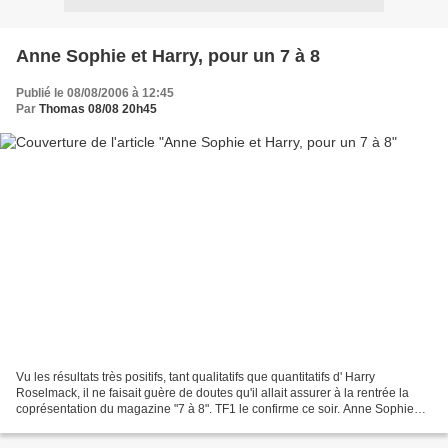
Anne Sophie et Harry, pour un 7 à 8
Publié le 08/08/2006 à 12:45
Par
Thomas 08/08 20h45
Vu les résultats très positifs, tant qualitatifs que quantitatifs d' Harry
Roselmack, il ne faisait guère de doutes qu'il allait assurer à la rentrée la
coprésentation du magazine "7 à 8". TF1 le confirme ce soir. Anne Sophie
Lapix sera, comme la chaîne...