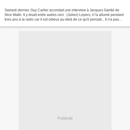
Samedi dernier, Guy Carlier accordait une interview à Jacques Gantié de
Nice Matin. Il y disait entre autres ceci : (Julien) Lepers, il l'a allumé pendant
trois ans à la radio car il est odieux au-delà de ce qu'il pensait... Il n'a pas
changé selon Carlier...
Publicité