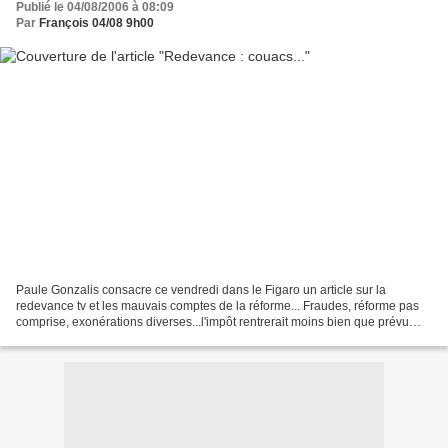
Publié le 04/08/2006 à 08:09
Par
François 04/08 9h00
Paule Gonzalis consacre ce vendredi dans le Figaro un article sur la
redevance tv et les mauvais comptes de la réforme... Fraudes, réforme pas
comprise, exonérations diverses...l'impôt rentrerait moins bien que prévu
dans les caisses de l'Etat. Cet impôt...