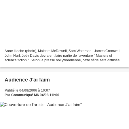
Anne Heche (photo), Malcom McDowell, Sam Waterson , James Cromwell,
John Hurt, Judy Davis devraient faire partie de l'aventure " Masters of
science fiction ". Selon la presse hollywoodienne, cette série sera diffusée
sur le réseau ABC et sera composée...
Audience J'ai faim
Publié le 04/08/2006 à 10:07
Par
Communiqué M6 04/08 11h00