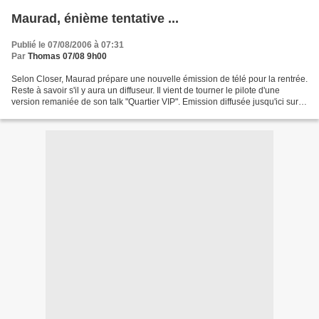
Maurad, énième tentative ...
Publié le 07/08/2006 à 07:31
Par
Thomas 07/08 9h00
Selon Closer, Maurad prépare une nouvelle émission de télé pour la rentrée.
Reste à savoir s'il y aura un diffuseur. Il vient de tourner le pilote d'une
version remaniée de son talk "Quartier VIP". Emission diffusée jusqu'ici sur
MCM. Par ailleurs, toujours...