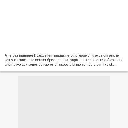
A ne pas manquer !! L'excellent magazine Strip tease diffuse ce dimanche
soir sur France 3 le dernier épisode de la "saga" : "La belle et les bêtes". Une
alternative aux séries policières diffusées à la même heure sur TF1 et
France 2. Le premier avait...