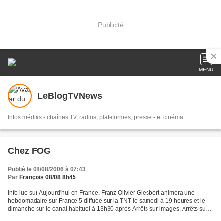
Publicité
MENU
LeBlogTVNews
Infos médias - chaînes TV, radios, plateformes, presse - et cinéma.
Chez FOG
Publié le 08/08/2006 à 07:43
Par
François 08/08 8h45
Info lue sur Aujourd'hui en France. Franz Olivier Giesbert animera une
hebdomadaire sur France 5 diffuée sur la TNT le samedi à 19 heures et le
dimanche sur le canal habituel à 13h30 après Arrêts sur images. Arrêts sur
images, qui malgré les dires des...