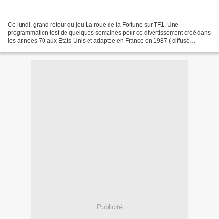
Ce lundi, grand retour du jeu La roue de la Fortune sur TF1. Une
programmation test de quelques semaines pour ce divertissement créé dans
les années 70 aux Etats-Unis et adaptée en France en 1987 ( diffusé
jusqu'en 1992). Out Christian Morin et Annie...
Publicité