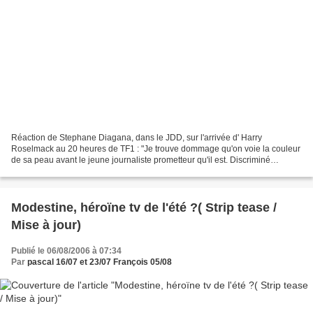
Réaction de Stephane Diagana, dans le JDD, sur l'arrivée d' Harry
Roselmack au 20 heures de TF1 : "Je trouve dommage qu'on voie la couleur
de sa peau avant le jeune journaliste prometteur qu'il est. Discriminé
positivement, il se retrouve dans la même...
Modestine, héroïne tv de l'été ?( Strip tease /
Mise à jour)
Publié le 06/08/2006 à 07:34
Par
pascal 16/07 et 23/07 François 05/08