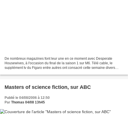
De nombreux magazines font leur une en ce moment avec Desperate
Housewives, à l'occasion du final de la saison 1 sur M6. Télé cable, le
supplément tv du Figaro entre autres ont consacré cette semaine divers
articles à la série. Ci dessous, un petit condensé...
Masters of science fiction, sur ABC
Publié le 04/08/2006 à 12:50
Par
Thomas 04/08 13h45