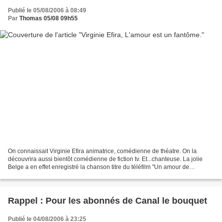
Publié le 05/08/2006 à 08:49
Par
Thomas 05/08 09h55
On connaissait Virginie Efira animatrice, comédienne de théatre. On la
découvrira aussi bientôt comédienne de fiction tv. Et...chanteuse. La jolie
Belge a en effet enregistré la chanson titre du téléfilm "Un amour de
fantôme". Son titre, probablement,...
Rappel : Pour les abonnés de Canal le bouquet
Publié le 04/08/2006 à 23:25