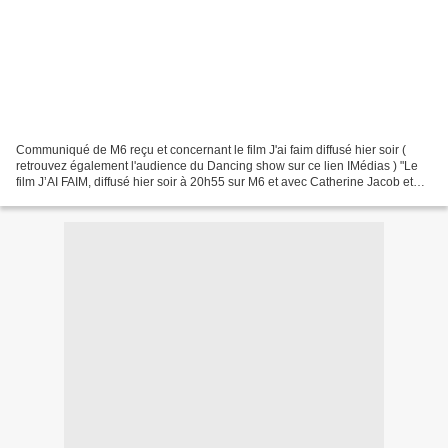
Communiqué de M6 reçu et concernant le film J'ai faim diffusé hier soir (
retrouvez également l'audience du Dancing show sur ce lien IMédias ) "Le
film J’AI FAIM, diffusé hier soir à 20h55 sur M6 et avec Catherine Jacob et
Michèle Laroque, a rassemblé...