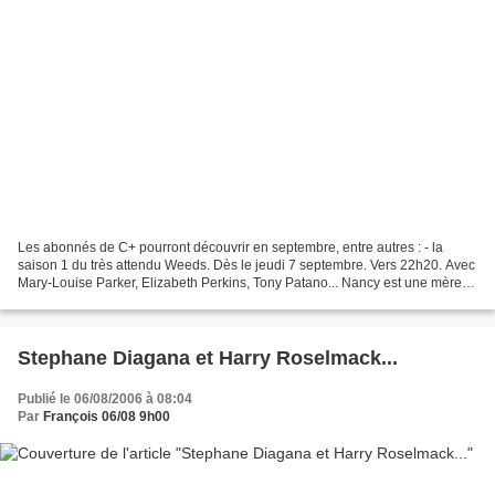
Les abonnés de C+ pourront découvrir en septembre, entre autres : - la
saison 1 du très attendu Weeds. Dès le jeudi 7 septembre. Vers 22h20. Avec
Mary-Louise Parker, Elizabeth Perkins, Tony Patano... Nancy est une mère
de famille avec deux enfants, qui...
Stephane Diagana et Harry Roselmack...
Publié le 06/08/2006 à 08:04
Par
François 06/08 9h00