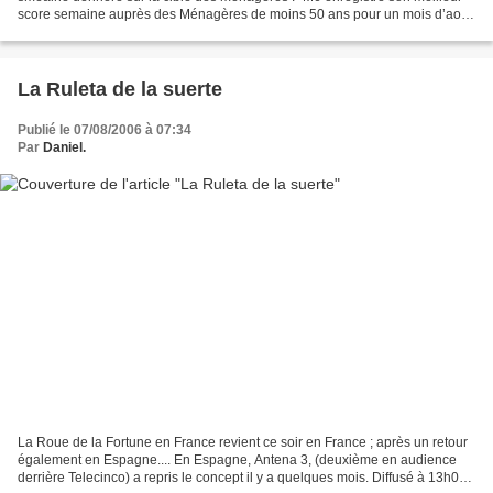
score semaine auprès des Ménagères de moins 50 ans pour un mois d’août
depuis la création de la chaîne. La...
La Ruleta de la suerte
Publié le 07/08/2006 à 07:34
Par
Daniel.
La Roue de la Fortune en France revient ce soir en France ; après un retour
également en Espagne.... En Espagne, Antena 3, (deuxième en audience
derrière Telecinco) a repris le concept il y a quelques mois. Diffusé à 13h00,