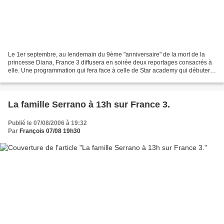
Le 1er septembre, au lendemain du 9ème "anniversaire" de la mort de la
princesse Diana, France 3 diffusera en soirée deux reportages consacrés à
elle. Une programmation qui fera face à celle de Star academy qui débutera
le même soir sur TF1. 20h55, Qui...
La famille Serrano à 13h sur France 3.
Publié le 07/08/2006 à 19:32
Par
François 07/08 19h30