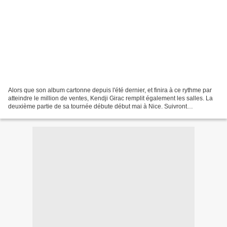
Alors que son album cartonne depuis l'été dernier, et finira à ce rythme par
atteindre le million de ventes, Kendji Girac remplit également les salles. La
deuxième partie de sa tournée débute début mai à Nice. Suivront
notamment 4 concerts à Paris (sold...