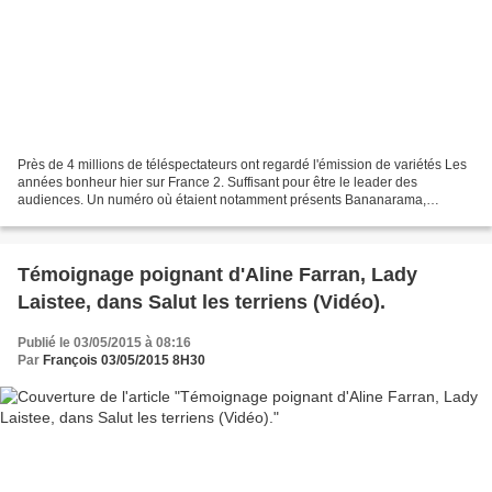
Près de 4 millions de téléspectateurs ont regardé l'émission de variétés Les
années bonheur hier sur France 2. Suffisant pour être le leader des
audiences. Un numéro où étaient notamment présents Bananarama,
Vianney, Kendji Girac, Jeane Manson. Mais aussi...
Témoignage poignant d'Aline Farran, Lady
Laistee, dans Salut les terriens (Vidéo).
Publié le 03/05/2015 à 08:16
Par
François 03/05/2015 8H30