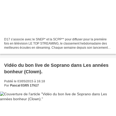
D17 s’associe avec le SNEP* et la SCPP** pour diffuser pour la première
fois en télévision LE TOP STREAMING, le classement hebdomadaire des
meilleures écoutes en streaming. Chaque semaine depuis son lancement
en septembre 2014, près de 50 millions d’écoutes...
Vidéo du bon live de Soprano dans Les années
bonheur (Clown).
Publié le 03/05/2015 à 16:18
Par
Pascal 03/05 17h17