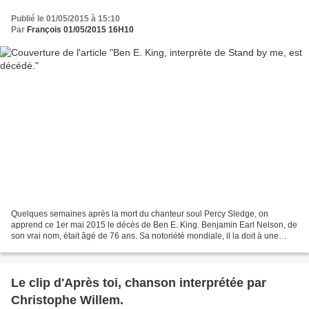
Publié le 01/05/2015 à 15:10
Par
François 01/05/2015 16H10
Quelques semaines après la mort du chanteur soul Percy Sledge, on
apprend ce 1er mai 2015 le décès de Ben E. King. Benjamin Earl Nelson, de
son vrai nom, était âgé de 76 ans. Sa notoriété mondiale, il la doit à une
chanson : Stand by me. Dont on a célébré...
Le clip d'Après toi, chanson interprétée par
Christophe Willem.