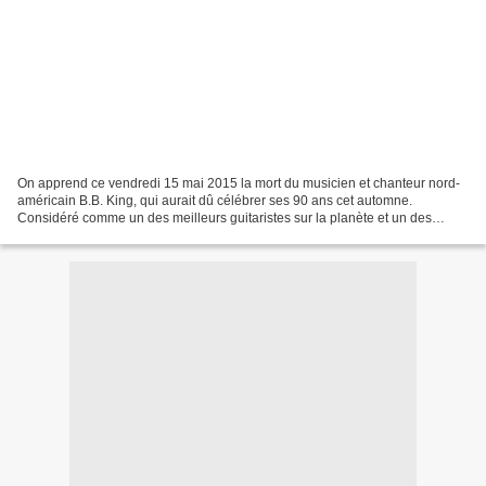
On apprend ce vendredi 15 mai 2015 la mort du musicien et chanteur nord-
américain B.B. King, qui aurait dû célébrer ses 90 ans cet automne.
Considéré comme un des meilleurs guitaristes sur la planète et un des
meilleur sjoueurs de blues, B.B. (Blues Boy)...