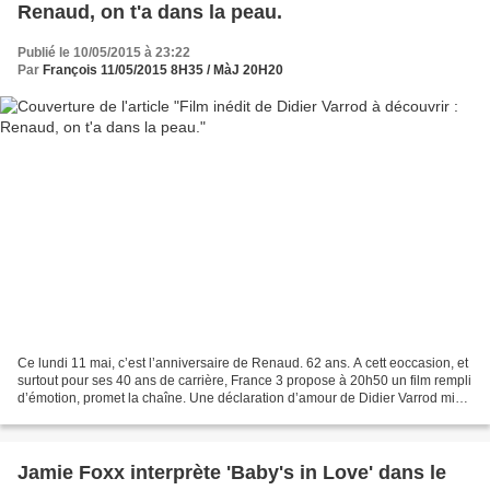
Renaud, on t'a dans la peau.
Publié le 10/05/2015 à 23:22
Par
François 11/05/2015 8H35 / MàJ 20H20
Ce lundi 11 mai, c’est l’anniversaire de Renaud. 62 ans. A cett eoccasion, et
surtout pour ses 40 ans de carrière, France 3 propose à 20h50 un film rempli
d’émotion, promet la chaîne. Une déclaration d’amour de Didier Varrod mis
en scène par Nicolas Maupied....
Jamie Foxx interprète 'Baby's in Love' dans le