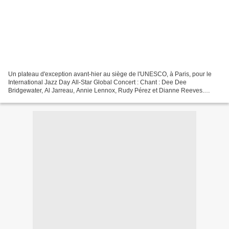
Un plateau d'exception avant-hier au siège de l'UNESCO, à Paris, pour le
International Jazz Day All-Star Global Concert : Chant : Dee Dee
Bridgewater, Al Jarreau, Annie Lennox, Rudy Pérez et Dianne Reeves.
Piano : John Beasley, A Bu, Eliane Elias, Antonio...