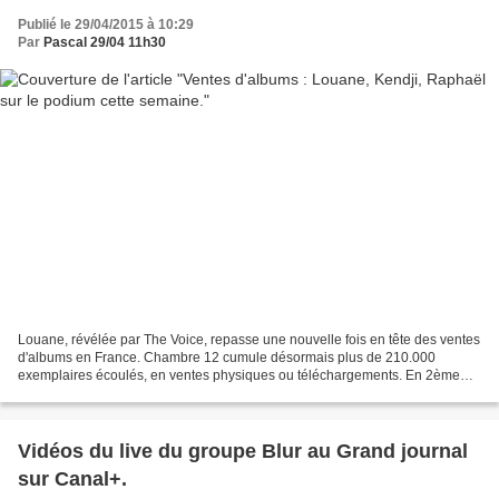
Publié le 29/04/2015 à 10:29
Par
Pascal 29/04 11h30
Louane, révélée par The Voice, repasse une nouvelle fois en tête des ventes
d'albums en France. Chambre 12 cumule désormais plus de 210.000
exemplaires écoulés, en ventes physiques ou téléchargements. En 2ème
place, Kendji Girac qui finira à ce rythme...
Vidéos du live du groupe Blur au Grand journal
sur Canal+.