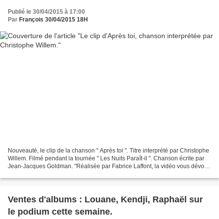
Publié le 30/04/2015 à 17:00
Par
François 30/04/2015 18H
Nouveauté, le clip de la chanson " Après toi ". Titre interprété par Christophe
Willem. Filmé pendant la tournée " Les Nuits Paraît-il ". Chanson écrite par
Jean-Jacques Goldman. "Réalisée par Fabrice Laffont, la vidéo vous dévoile
l’envers du décor de...
Ventes d'albums : Louane, Kendji, Raphaël sur
le podium cette semaine.