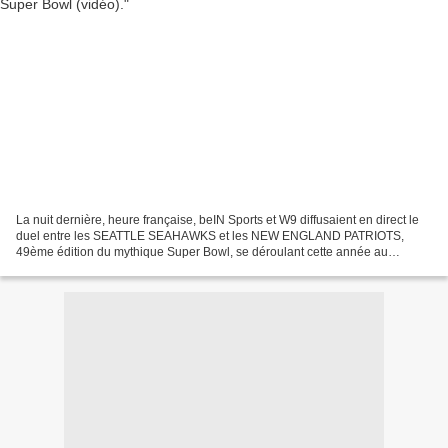
La nuit dernière, heure française, beIN Sports et W9 diffusaient en direct le
duel entre les SEATTLE SEAHAWKS et les NEW ENGLAND PATRIOTS,
49ème édition du mythique Super Bowl, se déroulant cette année au
Phoenix Stadium de Glendale (Arizona). L'hiver...