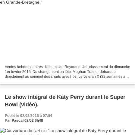
Ventes hebdomadaires d'albums au Royaume-Uni, classement du dimanche
1er février 2015. Du changement en tête. Meghan Trainor débarque
directement au sommet des charts avecTitle. Le vétéran X (32 semaines au
plus haut!) d'Ed Sheeran remonte en deuxième...
Le show intégral de Katy Perry durant le Super
Bowl (vidéo).
Publié le 02/02/2015 à 07:56
Par
Pascal 02/02 6h48