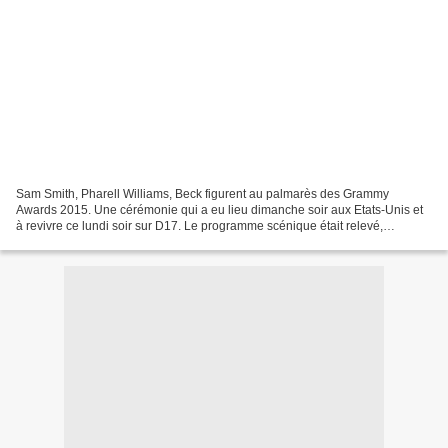
Sam Smith, Pharell Williams, Beck figurent au palmarès des Grammy
Awards 2015. Une cérémonie qui a eu lieu dimanche soir aux Etats-Unis et
à revivre ce lundi soir sur D17. Le programme scénique était relevé,
puisqu'étaient notamment annoncés: AC/DC, Beck...