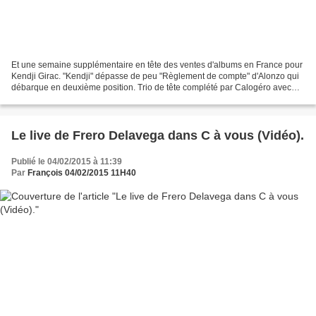
Et une semaine supplémentaire en tête des ventes d'albums en France pour
Kendji Girac. "Kendji" dépasse de peu "Règlement de compte" d'Alonzo qui
débarque en deuxième position. Trio de tête complété par Calogéro avec
"Les feux d'artifice". Suivent, aux...
Le live de Frero Delavega dans C à vous (Vidéo).
Publié le 04/02/2015 à 11:39
Par
François 04/02/2015 11H40