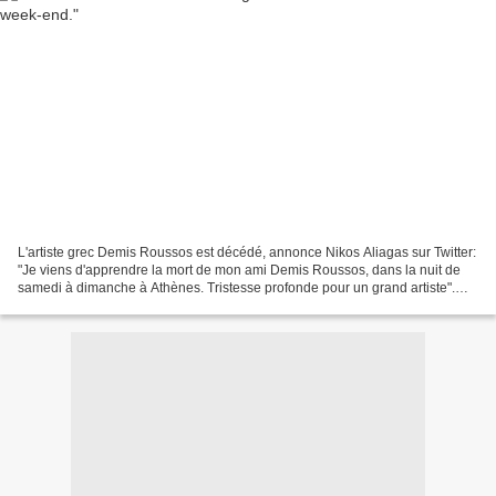
L'artiste grec Demis Roussos est décédé, annonce Nikos Aliagas sur Twitter:
"Je viens d'apprendre la mort de mon ami Demis Roussos, dans la nuit de
samedi à dimanche à Athènes. Tristesse profonde pour un grand artiste".
Agé de 68 ans, sa popularité était...