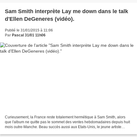
Sam Smith interprète Lay me down dans le talk
d'Ellen DeGeneres (vidéo).
Publié le 31/01/2015 à 11:06
Par
Pascal 31/01 11h06
Curieusement, la France reste totalement hermétique à Sam Smith, alors
que l'album ne quitte pas le sommet des ventes hebdomadaires depuis huit
mois outre-Manche. Beau succès aussi aux Etats-Unis, le jeune artiste
britannique ayant écoulé un million de...