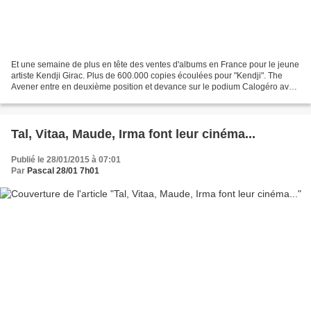
Et une semaine de plus en tête des ventes d'albums en France pour le jeune
artiste Kendji Girac. Plus de 600.000 copies écoulées pour "Kendji". The
Avener entre en deuxième position et devance sur le podium Calogéro avec
"Les feux d'artifice". Suivent,...
Tal, Vitaa, Maude, Irma font leur cinéma...
Publié le 28/01/2015 à 07:01
Par
Pascal 28/01 7h01