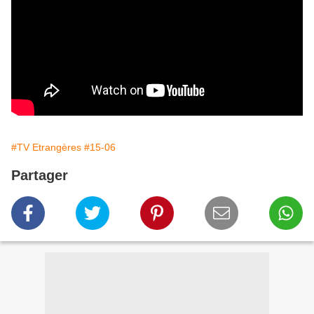
#TV Etrangères
#15-06
Partager