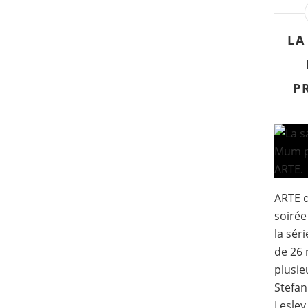
LA
P
ARTE d
soirée
la sér
de 26 
plusie
Stefan
Lesley