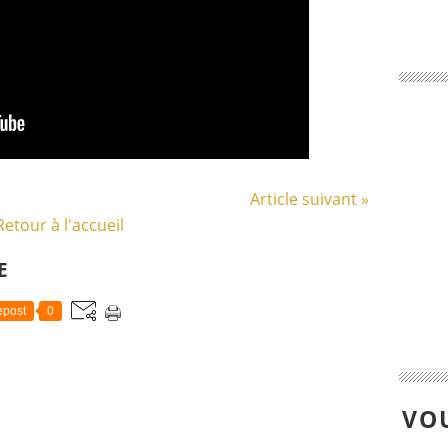
Article suivant »
Retour à l'accueil
E
post
0
VOU