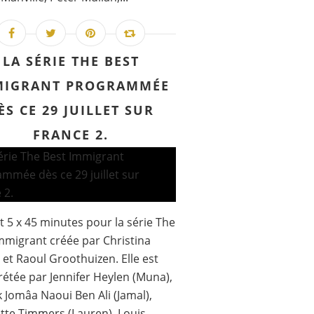
LA SÉRIE THE BEST
MIGRANT PROGRAMMÉE
ÈS CE 29 JUILLET SUR
FRANCE 2.
 5 x 45 minutes pour la série The
mmigrant créée par Christina
et Raoul Groothuizen. Elle est
rétée par Jennifer Heylen (Muna),
 Jomâa Naoui Ben Ali (Jamal),
tte Timmers (Lauren), Louis