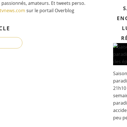
 passionnés, amateurs. Et tweets perso.
S
gtvnews.com
sur le portail Overblog
EN
CLE
L
R
Saison
paradis
21h10 
semain
paradi
accide
peu pe