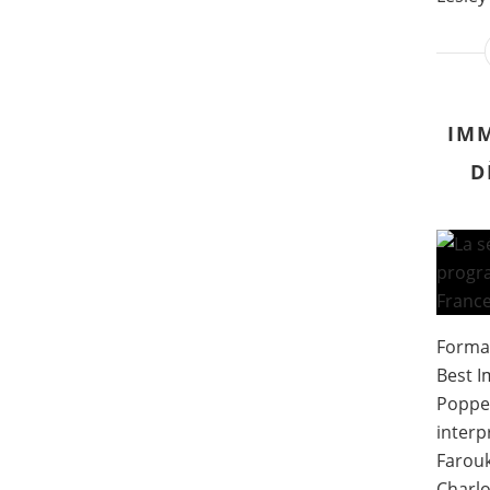
IM
D
Format
Best I
Poppe 
interp
Farouk
Charlo