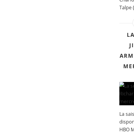
Talpe 
LA
J
ARMI
MER
La sai
dispon
HBO Ma