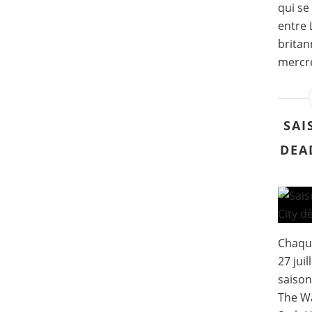
qui se
entre 
britan
mercred
SAI
DEAD
Chaque
27 jui
saison
The Wa