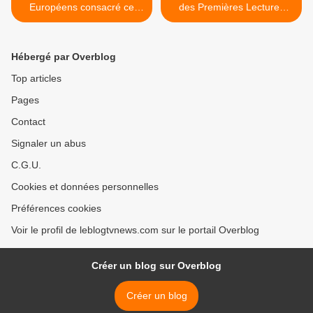
Européens consacré ce
des Premières Lectures
dimanche à l'aviation de
pour le livre « Le grand
demain.
voyage de Gouti » de
Michel Bussi. >
Hébergé par Overblog
Top articles
Pages
Contact
Signaler un abus
C.G.U.
Cookies et données personnelles
Préférences cookies
Voir le profil de leblogtvnews.com sur le portail Overblog
Créer un blog sur Overblog
Créer un blog