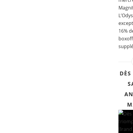
mercre
Magni
L’Odys
except
16% de
boxoff
supplé
DÈS
S
AN
M