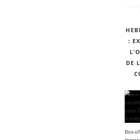
HEB
: E
L’
DE 
C
Box-of