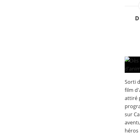
D
Sorti d
film d
attiré
progra
sur Ca
aventu
héros 