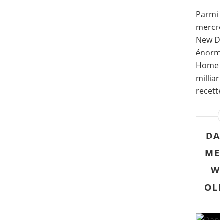
Parmi 
mercre
New Da
énorm
Home a
millia
recett
DA
ME
W
OL