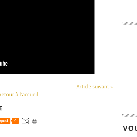
Article suivant »
Retour à l'accueil
E
post
0
VOU