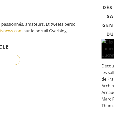
DÈS
SA
 passionnés, amateurs. Et tweets perso.
GEN
gtvnews.com
sur le portail Overblog
DU
CLE
Découv
les sa
de Fra
Archin
Arnaud
Marc R
Thomas