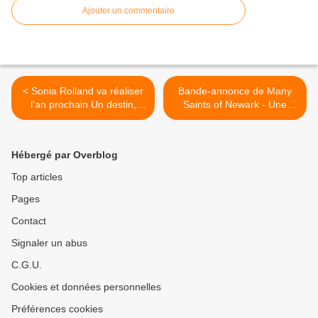
Ajouter un commentaire
< Sonia Rolland va réaliser
Bande-annonce de Many
l'an prochain Un destin,
Saints of Newark - Une
unitaire destiné à France 2.
histoire des Soprano. >
Hébergé par Overblog
Top articles
Pages
Contact
Signaler un abus
C.G.U.
Cookies et données personnelles
Préférences cookies