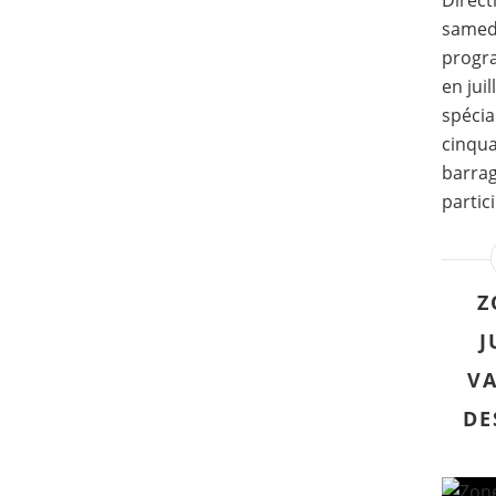
Direct
samedi
progra
en jui
spécia
cinqua
barrag
partici
Z
J
VA
DE