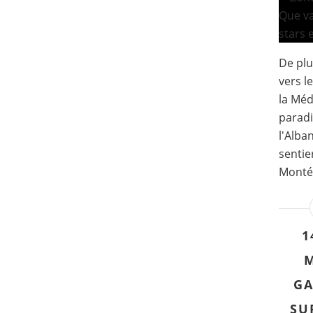
De plu
vers l
la Méd
paradi
l'Alba
sentie
Montén
1
M
GA
SU