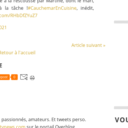
é à la rescousse par Martine, dont le mari,
à la tâche !
#CauchemarEnCuisine
, inédit,
r.com/RHbDfZYuZ7
021
Article suivant »
Retour à l'accueil
E
post
0
VOU
 passionnés, amateurs. Et tweets perso.
gtvnews.com
sur le portail Overblog