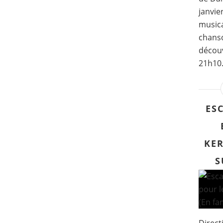
janvie
musica
chanso
découv
21h10.
ES
KER
S