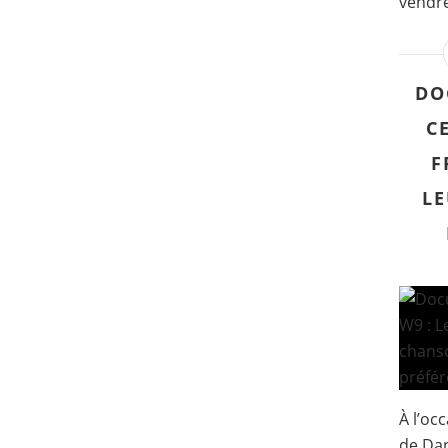
vendre
DO
C
F
LE
À l’oc
de Dan