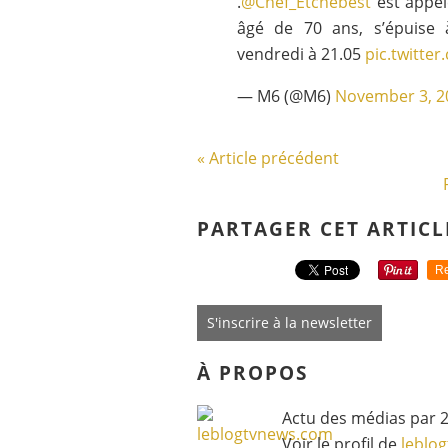
.
@Chef_Etchebest
est appel
âgé de 70 ans, s’épuise 
vendredi à 21.05
pic.twitte
— M6 (@M6)
November 3, 2
« Article précédent
PARTAGER CET ARTICL
Re
S'inscrire à la newsletter
À PROPOS
Actu des médias par 2
Voir le profil de
leblo