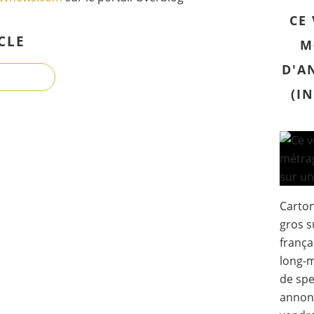
CE
CLE
M
D'A
(I
Carton
gros s
frança
long-m
de spe
annonc