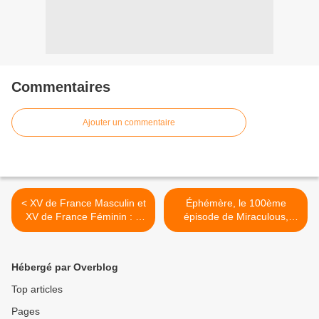
Commentaires
Ajouter un commentaire
< XV de France Masculin et
Éphémère, le 100ème
XV de France Féminin : 6
épisode de Miraculous,
rencontres en novembre
diffusé dimanche matin sur
dès ce samedi sur France
TF1. >
2.
Hébergé par Overblog
Top articles
Pages