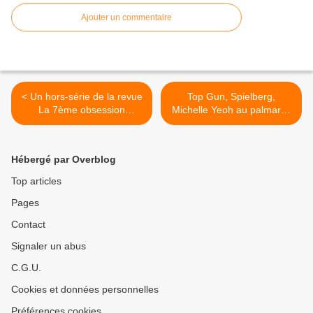
Ajouter un commentaire
< Un hors-série de la revue
Top Gun, Spielberg,
La 7ème obsession
Michelle Yeoh au palmarès
consacré, dès ce jeudi, aux
des National Board of
films Disney des années 90.
Review Awards (NBR
Awards). >
Hébergé par Overblog
Top articles
Pages
Contact
Signaler un abus
C.G.U.
Cookies et données personnelles
Préférences cookies