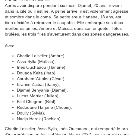
Après avoir disparu pendant six mois, Djamel, 20 ans, revient
dans la cité où il est né. À peine arrivé, il est violemment agressé
et sombre dans le coma. Sa petite sœur Hanane, 18 ans, est
bien décidée à retrouver le coupable. Elle embarque ses deux
meilleures amies, Ambre et Maïssa, dans son enquête. Têtes
brûlées, les trois filles s’aventurent dans des zones dangereuses.
Avec :
Charlie Loiselier (Ambre),
Assa Sylla (Maïssa),
Inès Ouchaaou (Hanane),
Douada Keita (Ihab),
Abraham Wapler (César),
Brahim Zaibat (Samy),
Djamel Benyahia (Djamel),
Lucas Mortier (Julien),
Bilel Chegrani (Bilal),
Redouane Harjane (Chopin),
Doully (Sylvia),
Nadja Harek (Rachida).
Charlie Loiselier, Assa Sylla, Inès Ouchaaou, ont remporté le prix
d'interprétation au festival Séries Mania 2022, pour leur rôle dans