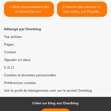
< Série documentaire dès
L'histoire des sitcoms en
ce dimanche soir :
huit volets, sur Planète+
Fraternité, les secrets de
dès ce dimanche. >
l'ordre du Temple Solaire.
Hébergé par Overblog
Top articles
Pages
Contact
Signaler un abus
C.G.U.
Cookies et données personnelles
Préférences cookies
Voir le profil de leblogtvnews.com sur le portail Overblog
Créer un blog sur Overblog