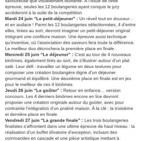
savoureuse que visuellement bluffante. À l’issue de cette
épreuve, seules les 12 boulangeries ayant conquis le jury
accèderont à la suite de la compétition.
Mardi 24 juin “Le petit-déjeuner” :
Un réveil tout en douceur…
et en audace ! Parmi les 12 boulangeries sélectionnées, 4 d’entre
elles, tirées au sort, devront imaginer un petit-déjeuner original
intégrant une confiture maison. Une épreuve aussi technique
qu’inventive, où l’association des saveurs fera toute la différence.
Le meilleur duo décrochera la première place en finale.
Mercredi 25 juin “Le déjeuner” :
C’est au tour de 4 nouveaux
binômes, également tirés au sort, de s’illustrer autour d’un plat
salé. Leur défi : travailler un légume en deux textures pour
composer une création boulangère digne d’un déjeuner
gourmand et équilibré. Une deuxième place en finale est en jeu
pour le meilleur de ces 4 binômes.
Jeudi 26 juin “Le goûter” :
Retour en enfance… version
concours. Les 4 derniers binômes encore en lice devront
proposer une création originale autour du goûter, avec pour
contrainte l’intégration d’un praliné maison. À la clé : la troisième
et dernière place en finale.
Vendredi 27 juin “La grande finale” :
Les trois boulangeries
finalistes s’affrontent dans une ultime épreuve de haut niveau : la
réalisation d’un buffet dînatoire d’exception, incluant des
commandes en cascade et une pièce artistique mettant à