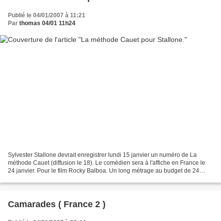
Publié le 04/01/2007 à 11:21
Par
thomas 04/01 11h24
Sylvester Stallone devrait enregistrer lundi 15 janvier un numéro de La
méthode Cauet (diffusion le 18). Le comédien sera à l'affiche en France le
24 janvier. Pour le film Rocky Balboa. Un long métrage au budget de 24
millions. Les recettes en quatorze...
Camarades ( France 2 )