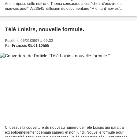
Arte propose cette nuit une Théma consacrée à ces "chefs d'oeuvre du
mauvais goût". A 23h45, diffusion du documentaire "MIdnight movies"
(2005). Un film sur les "séries Z". Entre 1970...
Télé Loisirs, nouvelle formule.
Publié le 05/01/2007 à 09:32
Par
François 05/01 10h55
Ci dessus la couverture du nouveau numéro de Télé Loisirs qui paraîtra
exceptionnellement demain samedi et non lundi. Nouvelle formule pour