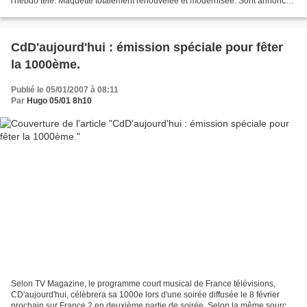
l'hebdo télé. Maquette totalement renouvelée et modernisée. Sont annoncés
plus de "coulisses tv", plus de rubriques...
CdD'aujourd'hui : émission spéciale pour fêter
la 1000ème.
Publié le 05/01/2007 à 08:11
Par
Hugo 05/01 8h10
Selon TV Magazine, le programme court musical de France télévisions,
CD'aujourd'hui, célèbrera sa 1000e lors d'une soirée diffusée le 8 février
prochain sur France 2 en deuxième partie de soirée. Selon la même source,