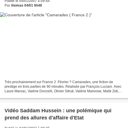
Publié le 04/01/2007 à 09:44
Par
thomas 04/01 9h48
Très prochainement sur France 2. Février ? Camarades, une fiction de
prestige en trois parties de 90 minutes. Réalisée par François Luciani. Avec
Laure Marsac, Valérie Donzelli, Olivier Sitruk, Valérie Mairesse, Malik Zidi,
Vanessa Gravia, Jean Michel...
Vidéo Saddam Hussein : une polémique qui
prend des allures d'affaire d'Etat