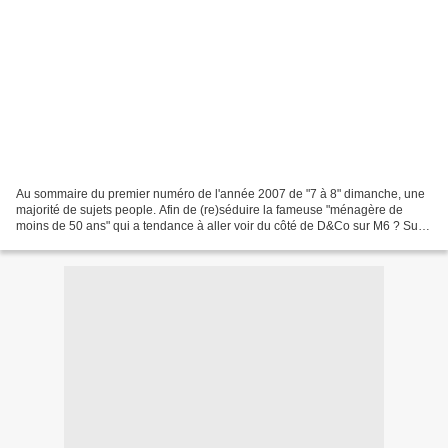
Au sommaire du premier numéro de l'année 2007 de "7 à 8" dimanche, une
majorité de sujets people. Afin de (re)séduire la fameuse "ménagère de
moins de 50 ans" qui a tendance à aller voir du côté de D&Co sur M6 ? Sur
TF1 vers 18h50 : - une interview de...