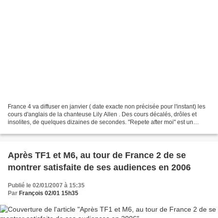
France 4 va diffuser en janvier ( date exacte non précisée pour l'instant) les
cours d'anglais de la chanteuse Lily Allen . Des cours décalés, drôles et
insolites, de quelques dizaines de secondes. "Repete after moi" est un
programme court qui sera multidiffusé...
Après TF1 et M6, au tour de France 2 de se
montrer satisfaite de ses audiences en 2006
Publié le 02/01/2007 à 15:35
Par
François 02/01 15h35