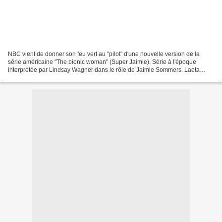
NBC vient de donner son feu vert au "pilot" d'une nouvelle version de la
série américaine "The bionic woman" (Super Jaimie). Série à l'époque
interprétée par Lindsay Wagner dans le rôle de Jaimie Sommers. Laeta
Kalogridis & David Eick sont les producteurs...