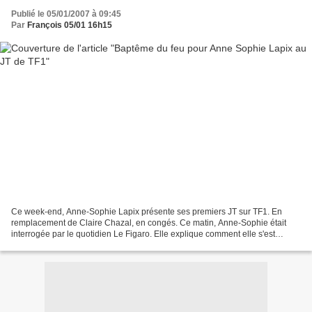
Publié le 05/01/2007 à 09:45
Par
François 05/01 16h15
Ce week-end, Anne-Sophie Lapix présente ses premiers JT sur TF1. En
remplacement de Claire Chazal, en congés. Ce matin, Anne-Sophie était
interrogée par le quotidien Le Figaro. Elle explique comment elle s'est
préparée à ce premier JT ce soir. Avec Michel...