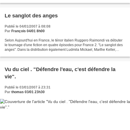
peur à TF1 après examen du dossier. Après...
Le sanglot des anges
Publié le 04/01/2007 à 08:08
Par
François 04/01 8h00
Selon Aujourd'hui en France, le ténor italien Ruggero Raimondi va débuter
le tournage d'une fiction en quatre épisodes pour France 2. "Le sanglot des
anges". Dans la distribution également Ludmila Mickael, Marthe Keller,
Caroline Casadesus, Mélanie Maudran....
Vu du ciel . "Défendre l'eau, c'est défendre la
vie".
Publié le 03/01/2007 à 23:31
Par
thomas 03/01 23h30