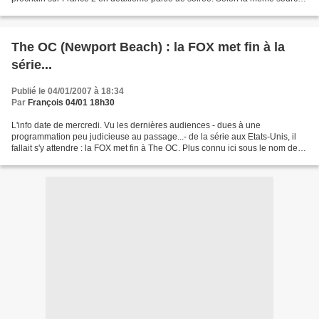
"Lors de l'enregistrement, qui aura...
The OC (Newport Beach) : la FOX met fin à la
série...
Publié le 04/01/2007 à 18:34
Par
François 04/01 18h30
L'info date de mercredi. Vu les dernières audiences - dues à une
programmation peu judicieuse au passage...- de la série aux Etats-Unis, il
fallait s'y attendre : la FOX met fin à The OC. Plus connu ici sous le nom de
Newport Beach. Selon la presse spécialisée...