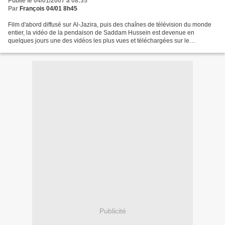
Publié le 04/01/2007 à 08:35
Par
François 04/01 8h45
Film d'abord diffusé sur Al-Jazira, puis des chaînes de télévision du monde
entier, la vidéo de la pendaison de Saddam Hussein est devenue en
quelques jours une des vidéos les plus vues et téléchargées sur le
net...Vidéo où l'on entend les témoins insulter...
Publicité