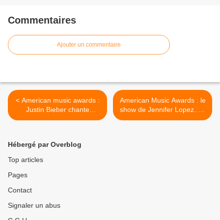
Commentaires
Ajouter un commentaire
< American music awards :
American Music Awards : le
Justin Bieber chante
show de Jennifer Lopez...et
Mistletoe (vidéo).
sa voiture...(vidéo) >
Hébergé par Overblog
Top articles
Pages
Contact
Signaler un abus