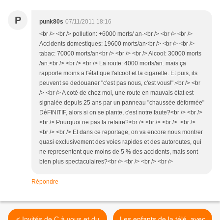
P
punk80s
07/11/2011 18:16
<br /> <br /> pollution: +6000 morts/ an-<br /> <br /> <br />
Accidents domestiques: 19600 morts/an<br /> <br /> <br />
tabac: 70000 morts/an<br /> <br /> <br /> Alcool: 30000 morts
/an.<br /> <br /> <br /> La route: 4000 morts/an. mais ça
rapporte moins a l'état que l'alcool et la cigarette. Et puis, ils
peuvent se dedouaner "c'est pas nous, c'est vous!".<br /> <br
/> <br /> A coté de chez moi, une route en mauvais état est
signalée depuis 25 ans par un panneau "chaussée déformée"
DéFINITIF, alors si on se plante, c'est notre faute?<br /> <br />
<br /> Pourquoi ne pas la refaire?<br /> <br /> <br /> <br />
<br /> <br /> Et dans ce reportage, on va encore nous montrer
quasi exclusivement des voies rapides et des autoroutes, qui
ne representent que moins de 5 % des accidents, mais sont
bien plus spectaculaires?<br /> <br /> <br /> <br />
Répondre
< Invités de C à vous et du
Les enfants de la télé, avec