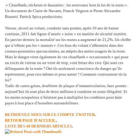
« Chauffards, tricheurs et faussaires : les nouveaux hors la loi de la route ».
Un document de Claire de Navarre, Franck Vrignon et Pierre Alexandre
Biasutti. Patrick Spica productions.
Vitesse, alcool au volant, conduite sans permis, après 10 ans de baisse
continue, 2011 fait figure d’année « noire » en matière de sécurité routière.
En janvier dernier, la mortalité sur les routes a augmenté de 21,2%. Un chiffre
qui n’effraie pas les « runners ». Ces fous du volant s’affrontent dans des
courses-poursuites spectaculaires, au mépris des autres usagers de la route.
Mais le danger vient également de ces chauffards « occasionnels » qui pour
un excès de vitesse ou un verre de trop, vont briser des vies. Qui sont ces
délinquants de la route ? Ont-ils seulement conscience du danger qu’ils
représentent, pour eux-mêmes et pour autrui ? Comment contournent-ils la
loi?
Trafic de cartes grises, doublette de plaque d’immatriculation, faux permis :
aujourd’hui ils sont plus de deux millions à conduire en toute illégalité. Et
les moins scrupuleux n’hésitent pas à multiplier les combines pour faire
payer à leur place d’honnêtes automobilistes.
RETROUVEZ-NOUS SUR CE COMPTE TWITTER
.
RETOUR PAGE D'ACCUEIL
.
LISTE DES 40 DERNIERS ARTICLES
.