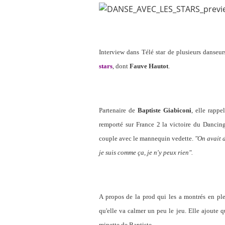
Interview dans Télé star de plusieurs danseu
stars
, dont
Fauve Hautot
.
Partenaire de
Baptiste Giabiconi
, elle rapp
remporté sur France 2 la victoire du Danci
couple avec le mannequin vedette.
"On avait 
je suis comme ça, je n'y peux rien".
A propos de la prod qui les a montrés en plei
qu'elle va calmer un peu le jeu. Elle ajoute q
minette de Baptiste.