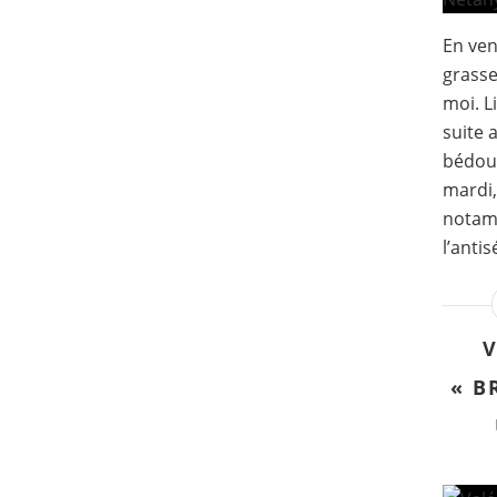
En ven
grasse
moi. L
suite 
bédoui
mardi,
notam
l’antis
V
« B