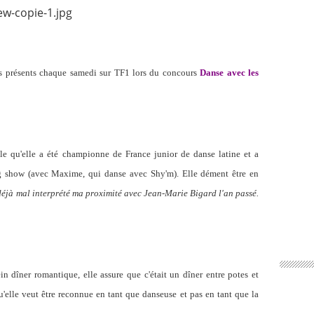
rs présents chaque samedi sur TF1 lors du concours
Danse avec les
elle qu'elle a été championne de France junior de danse latine et a
ng show (avec Maxime, qui danse avec Shy'm). Elle dément être en
déjà mal interprété ma proximité avec Jean-Marie Bigard l'an passé.
n dîner romantique, elle assure que c'était un dîner entre potes et
u'elle veut être reconnue en tant que danseuse et pas en tant que la