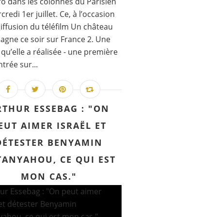
o dans les colonnes du Parisien
redi 1er juillet. Ce, à l’occasion
diffusion du téléfilm Un château
agne ce soir sur France 2. Une
n qu’elle a réalisée - une première
ntrée sur...
RTHUR ESSEBAG : "ON
EUT AIMER ISRAËL ET
DÉTESTER BENYAMIN
TANYAHOU, CE QUI EST
MON CAS."