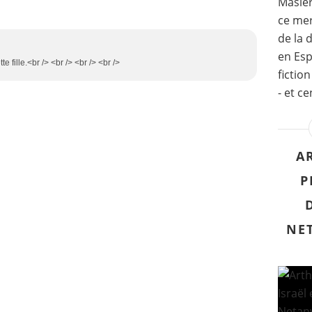
Masier
ce merc
de la 
en Esp
e fille.<br /> <br /> <br /> <br />
fictio
- et ce
A
P
NE