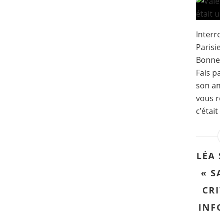
Interr
Parisi
Bonnet
Fais p
son am
vous r
c’étai
LÉA 
« S
CRI
INF