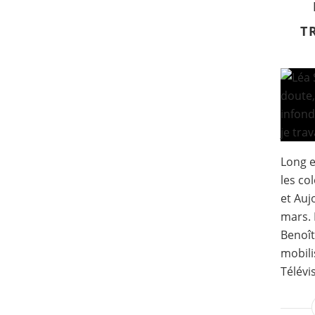
T
Long e
les co
et Auj
mars. 
Benoît
mobili
Télévi